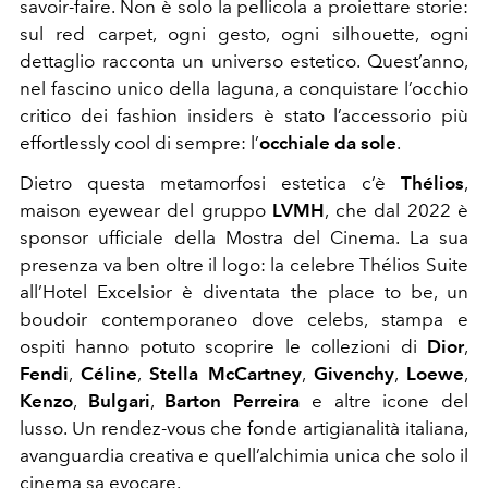
savoir-faire. Non è solo la pellicola a proiettare storie:
sul red carpet, ogni gesto, ogni silhouette, ogni
dettaglio racconta un universo estetico. Quest’anno,
nel fascino unico della laguna, a conquistare l’occhio
critico dei fashion insiders è stato l’accessorio più
effortlessly cool di sempre: l’
occhiale da sole
.
Dietro questa metamorfosi estetica c’è
Thélios
,
maison eyewear del gruppo
LVMH
, che dal 2022 è
sponsor ufficiale della Mostra del Cinema. La sua
presenza va ben oltre il logo: la celebre Thélios Suite
all’Hotel Excelsior è diventata the place to be, un
boudoir contemporaneo dove celebs, stampa e
ospiti hanno potuto scoprire le collezioni di
Dior
,
Fendi
,
Céline
,
Stella McCartney
,
Givenchy
,
Loewe
,
Kenzo
,
Bulgari
,
Barton Perreira
e altre icone del
lusso. Un rendez-vous che fonde artigianalità italiana,
avanguardia creativa e quell’alchimia unica che solo il
cinema sa evocare.