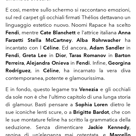
E così, mentre sullo schermo si raccontano emozioni,
sul red carpet gli occhiali firmati Thélios dettavano un
linguaggio estetico nuovo. Noomi Rapace ha scelto
Fendi
, mentre
Cate Blanchett
e l'attrice italiana
Anna
Farzetti Stella McCartney
.
Alba Rohrwacher
ha
incantato con l
Céline
. Ed ancora,
Adam Sandler
in
Fendi
,
Greta Lee
in
Dior
,
Taras Romanov
in
Barton
Perreira
,
Alejandra Onieva
in
Fendi
. Infine,
Georgina
Rodríguez
, in
Céline
, ha incarnato la vera diva
contemporanea, potente e glamourissima.
E in fondo, questo legame tra
Venezia
e gli occhiali
da sole non è che l’ultimo capitolo di una lunga storia
di glamour. Basti pensare a
Sophia Loren
dietro le
sue iconiche lenti scure, o a
Brigitte Bardot
, che con
le sue montature feline ha scritto la grammatica della
seduzione. Senza dimenticare
Jackie Kennedy
,
regina di un’eleganza mai ostentata, e
Marcello