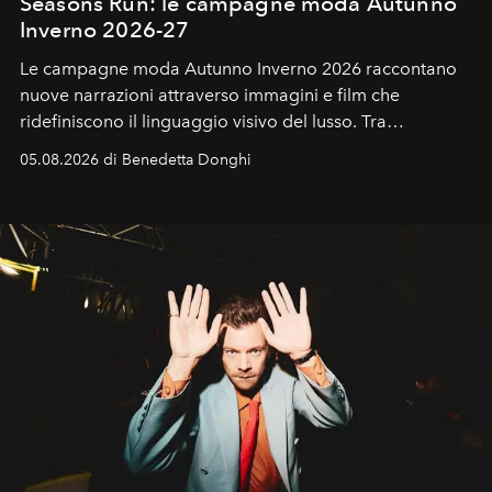
Seasons Run: le campagne moda Autunno
Inverno 2026-27
Le campagne moda Autunno Inverno 2026 raccontano
nuove narrazioni attraverso immagini e film che
ridefiniscono il linguaggio visivo del lusso. Tra
protagonisti del cinema, volti della cultura
05.08.2026 di Benedetta Donghi
contemporanea e storytelling d'autore, le maison
trasformano ogni campagna in uno storytelling capace
di esprimere identità, visione e desiderio.