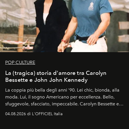
POP CULTURE
La (tragica) storia d'amore tra Carolyn
Bessette e John John Kennedy
La coppia più bella degli anni '90. Lei chic, bionda, alla
moda. Lui, il sogno Americano per eccellenza. Bello,
sfuggevole, sfacciato, impeccabile. Carolyn Bessette e
John John Kennedy sono i protagonisti della storia
04.08.2026 di L'OFFICIEL Italia
d'amore tragica che più ha segnato gli anni '90.