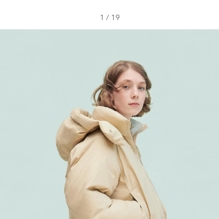
1
/
19