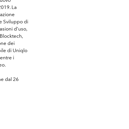
nuovo
2019. La
tazione
e Sviluppo di
asioni d’uso,
 Blocktech,
one dei
ile di Uniqlo
entre i
eo.
ne dal 26