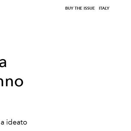
BUY THE ISSUE
ITALY
a
unno
a ideato