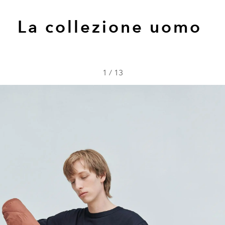
La collezione uomo
1
/
13