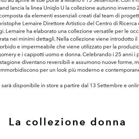
nto ad aprire le sue porte a Milano il 13 Settembre. Con il 
and lancia la linea Uniqlo U la collezione autunno inverno 
 composta da elementi essenziali creati dal team di proget
ristophe Lemaire Direttore Artistico del Centro di Ricerca 
gi. Lemaire ha elaborato una collezione versatile per le occ
urata nei minimi dettagli. Nella collezione viene introdotto il
orbido e impermeabile che viene utilizzato per la produzi
gomery e i cappotti uomo e donna. Celebrando i 25 anni i p
 stagione diventano reversibili e assumono nuove forme, m
i ammorbidiscono per un look più moderno e contemporan
 sarà disponibile in store a partire dal 13 Settembre e onli
La collezione donna