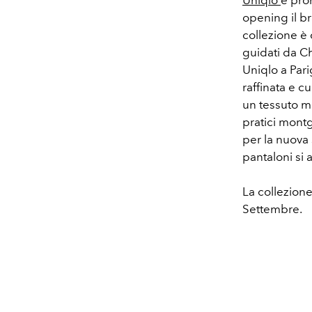
Uniqlo
è pro
opening il br
collezione è
guidati da Ch
Uniqlo a Pari
raffinata e c
un tessuto m
pratici mont
per la nuova
pantaloni s
La collezione
Settembre.