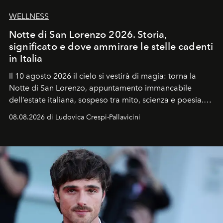
WELLNESS
Notte di San Lorenzo 2026. Storia,
significato e dove ammirare le stelle cadenti
in Italia
Il 10 agosto 2026 il cielo si vestirà di magia: torna la
Notte di San Lorenzo
, appuntamento immancabile
dell’estate italiana, sospeso tra mito, scienza e poesia.
Sarà il momento in cui gli occhi si alzano verso la volta
08.08.2026 di Ludovica Crespi-Pallavicini
celeste per seguire il passaggio delle
Perseidi
, quelle
che chiamiamo comunemente
stelle cadenti
, e affidare
all’universo i desideri più segreti