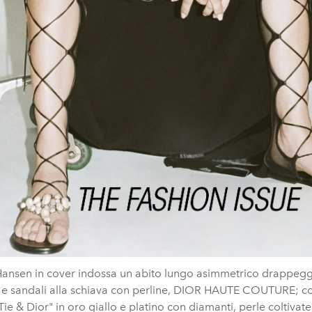
Hansen in cover indossa un abito lungo asimmetrico drappegg
o e sandali alla schiava con perline, DIOR HAUTE COUTURE; co
Tie & Dior" in oro giallo e platino con diamanti, perle coltivate