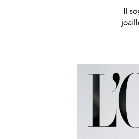
Il s
joail