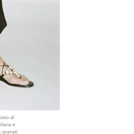
iato di
llana e
, granati