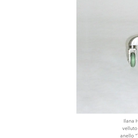
Ilana 
vellut
anello "