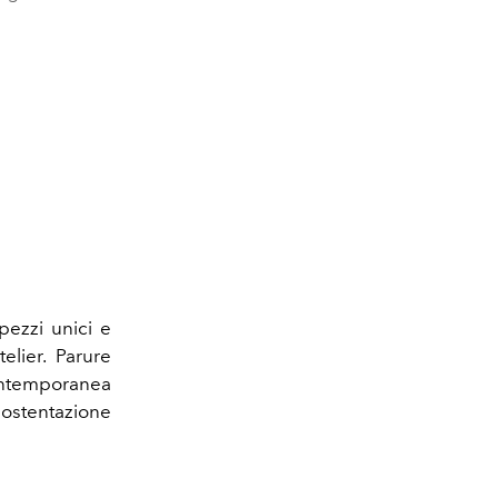
pezzi unici e
elier. Parure
contemporanea
'ostentazione