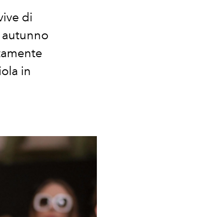
ive di
ta autunno
ttamente
ola in