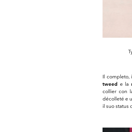
T
Il completo,
tweed
e la
collier con l
décolleté e 
il suo status 