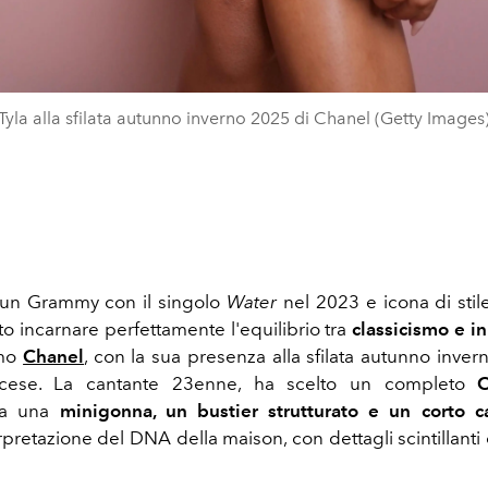
Tyla alla sfilata autunno inverno 2025 di Chanel (Getty Images
i un Grammy con il singolo
Water
nel 2023
e icona di sti
o incarnare perfettamente l'equilibrio tra
classicismo e 
imo
Chanel
, con la sua presenza alla sfilata autunno inver
ncese. La cantante 23enne, ha scelto un completo
C
da una
minigonna, un bustier strutturato e un corto c
erpretazione del DNA della maison, con dettagli scintillanti