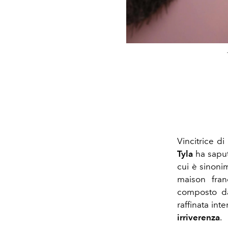
Vincitrice d
Tyla
ha saput
cui è sinon
maison fra
composto 
raffinata int
irriverenza
.