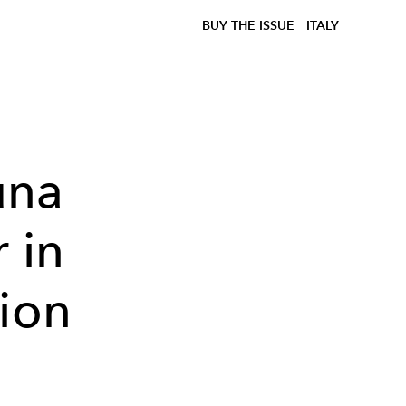
BUY THE ISSUE
ITALY
una
r in
hion