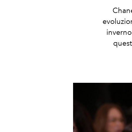
Chane
evoluzion
inverno
quest