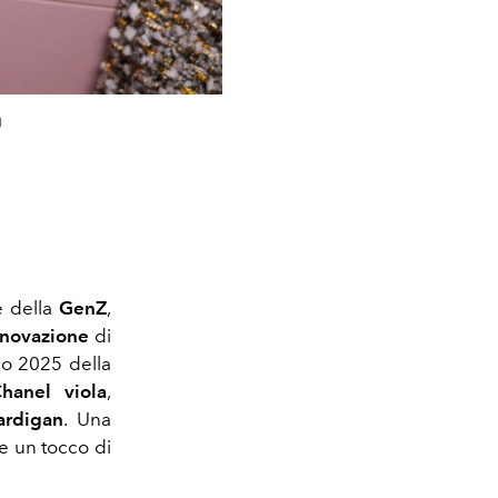
)
le della
GenZ
,
innovazione
di
no 2025 della
hanel viola
,
ardigan
. Una
 e un tocco di