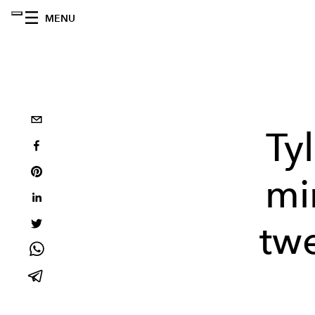
MENU
Ty
min
twe