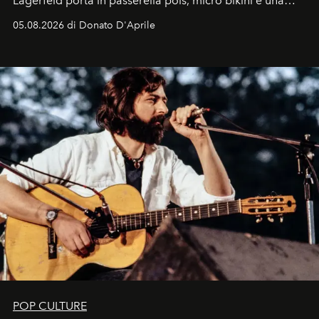
Lagerfeld porta in passerella pois, micro bikini e una
logomania pensata per la spiaggia
, con Cindy, Linda,
05.08.2026 di Donato D'Aprile
Kate, Claudia e Carla una dietro l'altra. Trent'anni dopo,
in un'industria che vive di archivi, quel guardaroba resta
uno dei documenti più contemporanei che abbiamo.
POP CULTURE