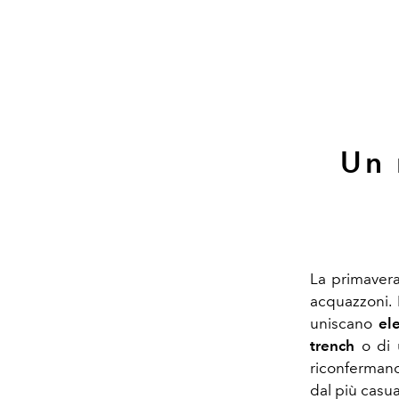
Un 
La primavera
acquazzoni. 
uniscano
el
trench
o di 
riconfermano
dal più casual