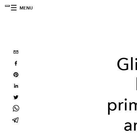
MENU
Gl
pri
a