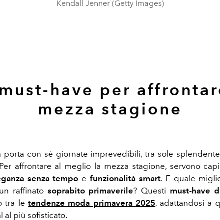
Kendall Jenner (Getty Images)
must-have per affrontar
mezza stagione
 porta con sé giornate imprevedibili, tra sole splendente
Per affrontare al meglio la mezza stagione, servono capi 
eganza senza tempo
e
funzionalità smart
. E quale migli
un raffinato
soprabito primaverile
? Questi
must-have d
 tra le
tendenze moda primavera 2025
, adattandosi a q
 al più sofisticato.