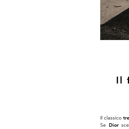
Il
Il classico
tr
Se
Dior
sceg