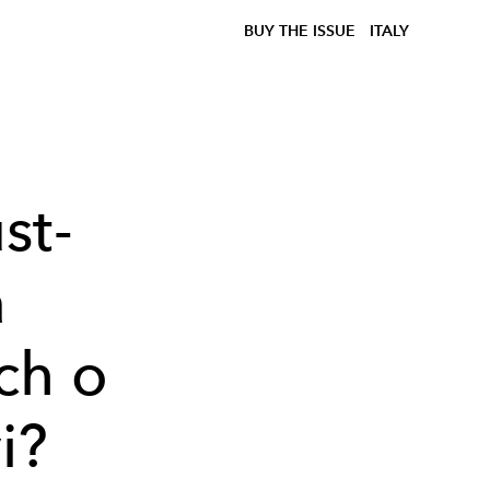
BUY THE ISSUE
ITALY
st-
a
ch o
i?