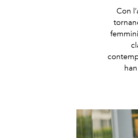
Con l’
tornan
femminil
cl
contempo
hann