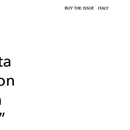
BUY THE ISSUE
ITALY
ta
on
n
”