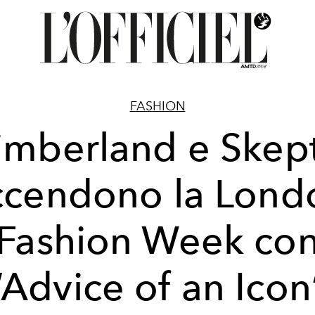
FASHION
imberland e Skep
ccendono la Lond
Fashion Week co
“Advice of an Icon