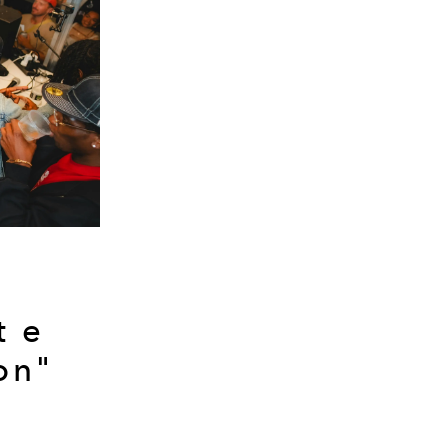
t e
on"