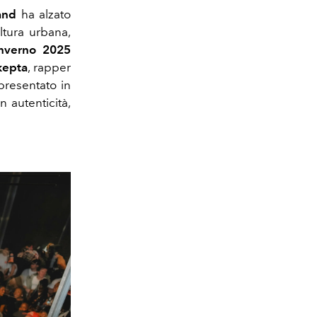
and
ha alzato
ltura urbana,
nverno 2025
kepta
, rapper
presentato in
 autenticità,