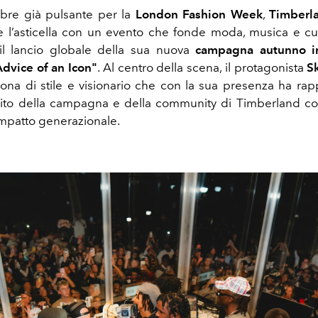
bre già pulsante per la
London Fashion Week
,
Timberl
e l’asticella con un evento che fonde moda, musica e cu
il lancio globale della sua nuova
campagna autunno i
dvice of an Icon"
. Al centro della scena, il protagonista
S
icona di stile e visionario che con la sua presenza ha rap
rito della campagna e della community di Timberland con
impatto generazionale.