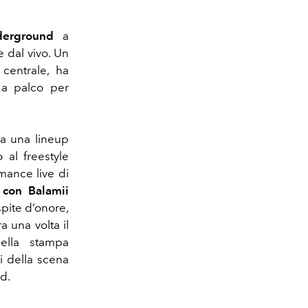
derground
a
e dal vivo. Un
centrale, ha
 a palco per
 a una lineup
 al freestyle
mance live di
 con Balamii
spite d’onore,
 una volta il
della stampa
i della scena
d.