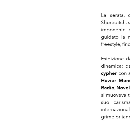
La serata, 
Shoreditch, s
imponente c
guidato la 
freestyle, fi
Esibizione d
dinamica: da
cypher
con a
Havier Men
Radio
,
Novel
si muoveva t
suo carisma
internaziona
grime britann