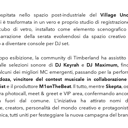
ospitata nello spazio post-industriale del
Village Un
i è trasformata in un vero e proprio studio di registrazion
ubo di vetro, installato come elemento scenografico 
narrazione della serata evolvendosi da spazio creativo
no a diventare console per DJ set.
opo esibizione, la community di Timberland ha assistito
lle selezioni sonore di
DJ Keyrah
e
DJ Maximum,
fino
lcuni dei migliori MC emergenti, passando per la perfor
doza,
vincitore del contest musicale
in collaborazione
ist
e il produttore
M1onTheBeat
. Il tutto, mentre
Skepta
, o
ra photocall, meet & greet e VIP area, confermando ancora
 fuori dal comune. L’iniziativa ha attirato nomi 
le, creators, personalità del mondo creativo e protagonist
ica, tutti uniti per festeggiare la nuova campagna del bran