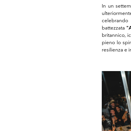
In un settem
ulteriorment
celebrando 
battezzata
"A
britannico, 
pieno lo spi
resilienza e 