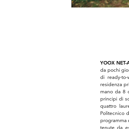
YOOX NET-A-
da pochi gio
di ready-to-
residenza pri
mano da 8 d
principi di so
quattro laur
Politecnico d
programma di
tenute da e