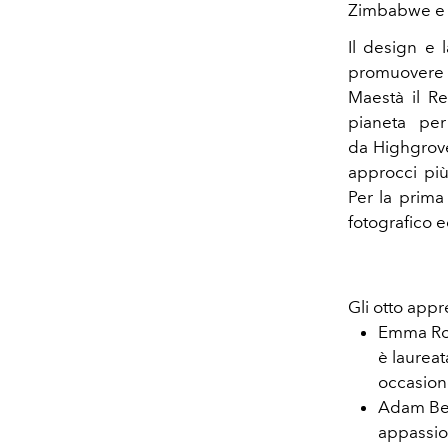
Zimbabwe e 
Il design e 
promuovere l
Maestà il R
pianeta per 
da
Highgrove
approcci più 
Per la prima 
fotografico e
Gli otto appr
Emma Rose
è laureat
occasion
Adam Benb
appassion