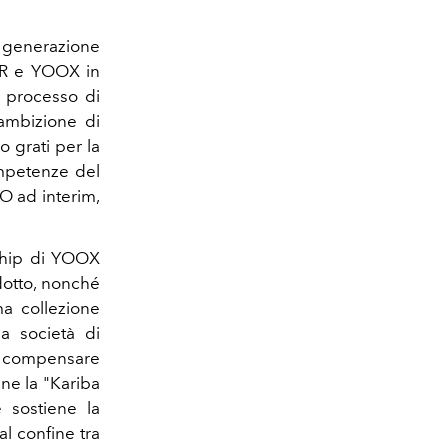
a generazione
TER e YOOX in
il processo di
 ambizione di
 grati per la
ompetenze del
O ad interim,
rship di YOOX
dotto, nonché
ma collezione
a società di
 e compensare
ne la "Kariba
e sostiene la
l confine tra