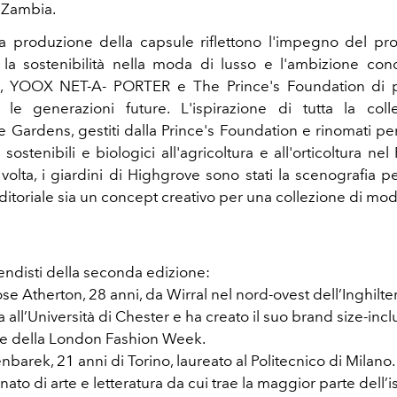
Zambia.
la produzione della capsule riflettono l'impegno del 
a sostenibilità nella moda di lusso e l'ambizione con
e, YOOX NET-A- PORTER e The Prince's Foundation di p
le generazioni future. L'ispirazione di tutta la coll
 Gardens, gestiti dalla Prince's Foundation e rinomati per
sostenibili e biologici all'agricoltura e all'orticoltura ne
volta, i giardini di Highgrove sono stati la scenografia p
ditoriale sia un concept creativo per una collezione di mod
endisti della seconda edizione:
 Atherton, 28 anni, da Wirral nel nord-ovest dell’Inghilte
a all’Università di Chester e ha creato il suo brand size-incl
e della London Fashion Week.
arek, 21 anni di Torino, laureato al Politecnico di Milan
ato di arte e letteratura da cui trae la maggior parte dell’i