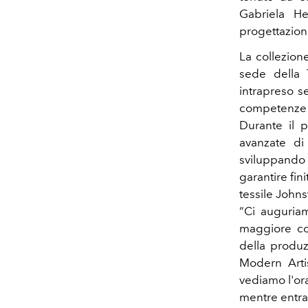
Gabriela He
progettazione
La collezion
sede della 
intrapreso s
competenze p
Durante il p
avanzate di
sviluppando 
garantire fin
tessile
Johns
“Ci auguria
maggiore co
della produz
Modern Artis
vediamo l'ora
mentre entran