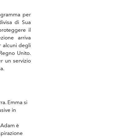
programma per
divisa di Sua
roteggere il
ezione arriva
 alcuni degli
l Regno Unito.
er un servizio
a.
rra. Emma si
usive in
o. Adam è
spirazione