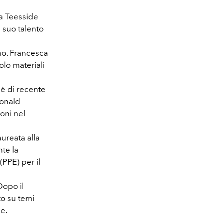
la Teesside
 suo talento
ano. Francesca
olo materiali
 è di recente
donald
oni nel
ureata alla
te la
(PPE) per il
Dopo il
o su temi
ne.