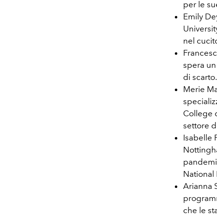
per le su
Emily De
Universit
nel cucit
Francesca
spera un 
di scarto.
Merie Mac
specializ
College 
settore d
Isabelle 
Nottingha
pandemia 
National 
Arianna S
programm
che le st