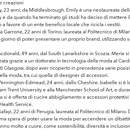
e creazioni
y, 23 anni, da Middlesbrough. Emily è una neolaureata del
y e da quando ha terminato gli studi ha deciso di mettere il
o a favore di un ente benefico locale che ricicla i vestiti.
 Garrone, 22 anni di Torino, laureata al Politecnico di Mil
giorno di poter presentare un proprio brand, utilizzando s
donald, 49 anni, dal South Lanarkshire in Scozia. Merie si
zata grazie a un dottorato in tecnologia della moda al Car
di Glasgow, dopo aver ricoperto in precedenza varie posizi
ella moda, tra cui quella di designer di accessori.
Pennington-Edmead, 24 anni, dallo Cheshire. Isabelle si è la
m Trent University e alla Manchester School of Art, e duran
si è offerta di cucire abbigliamento e accessori protettivi 
Health Service.
afayi, 22 anni di Perugia, laureata al Politecnico di Milano. 
a spera di poter usare la moda per accendere un dibattit
anno molto a cuore, come sostenibilità, diversità e inclusio