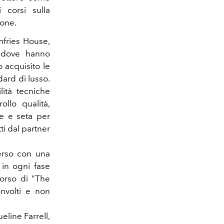
 corsi sulla
ione.
mfries House,
, dove hanno
 acquisito le
ard di lusso.
lità tecniche
llo qualità,
re e seta per
ti dal partner
erso con una
in ogni fase
corso di "The
involti e non
eline Farrell,