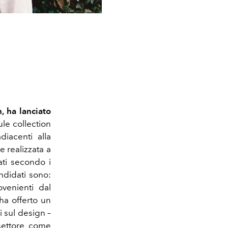
 ha lanciato
le collection
diacenti alla
e realizzata a
ti secondo i
andidati sono:
ovenienti dal
 ha offerto un
 sul design –
settore come