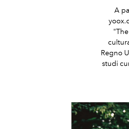
A pa
yoox.c
"The
cultur
Regno Un
studi cu