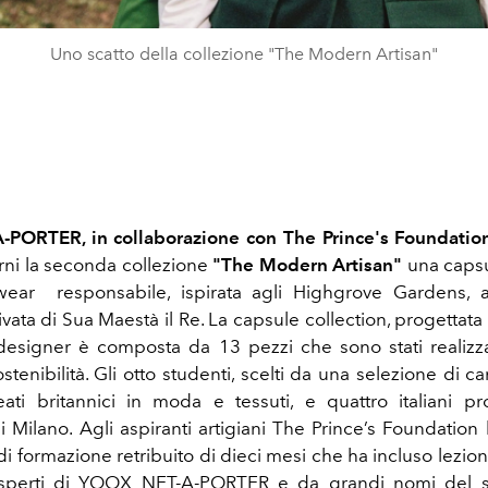
Uno scatto della collezione "The Modern Artisan"
PORTER, in collaborazione con The Prince's Foundation,
rni la seconda collezione
"The Modern Artisan"
una capsu
wear responsabile, ispirata agli Highgrove Gardens, a
vata di Sua Maestà il Re.
La capsule collection, progettata 
esigner è composta da 13 pezzi che sono stati realizza
stenibilità. Gli
otto studenti, scelti da una selezione di c
eati britannici in moda e tessuti, e quattro italiani pr
i Milano. Agli aspiranti artigiani The Prince’s Foundation
 formazione retribuito di dieci mesi che ha incluso lezioni
sperti di YOOX NET-A-PORTER e da grandi nomi del 