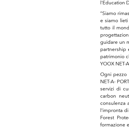
l'Education 
“Siamo rimas
e siamo liet
tutto il mond
progettazion
guidare un m
partnership 
patrimonio c
YOOX NET-A
Ogni pezzo d
NET-A- PORTE
servizi di c
carbon neu
consulenza a
l'impronta d
Forest Prote
formazione e