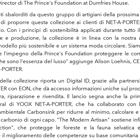
Director di The Prince's Foundation at Dumfries House.
ti sbalorditi da questo gruppo di artigiani della prossim
i di proporre questa collezione ai clienti di NET-A-POR
o. Con i principi di sostenibilità applicati durante tutto 
e e produzione, la collezione è in linea con la nostra
odello più sostenibile e un sistema moda circolare. Siamo
e l'impegno della Prince's Foundation proteggere le c
he sono l'essenza del lusso" aggiunge Alison Loehnis, CE
-PORTER.
ella collezione riporta un Digital ID, grazie alla partne
R con EON, che dà accesso informazioni uniche sul pro
ura, riparazione e rivendita. Il lancio segna anche la pri
tral
di YOOX NET-A-PORTER, che ha collaborato con l
mbientale Carbonsink per ridurre al minimo, calcolare
i carbonio di ogni capo. "The Modern Artisan" sostiene infi
ction", che protegge le foreste e la fauna selvatica 
 il miglioramento delle competenze su base comunitaria a