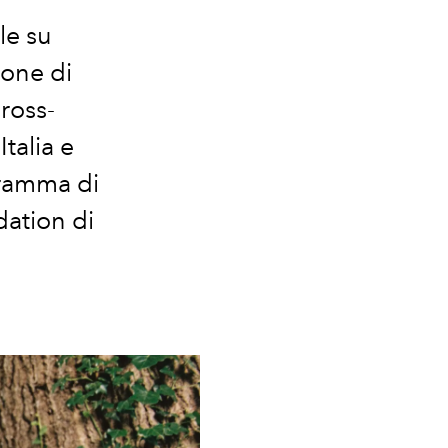
le su
ione di
ross-
talia e
gramma di
dation di