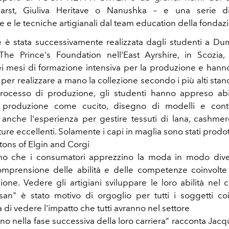
arst, Giuliva Heritave o Nanushka – e una serie di
 e le tecniche artigianali dal team education della fondaz
e è stata successivamente realizzata dagli studenti a Du
The Prince's Foundation nell'East Ayrshire, in Scozia
ei mesi di formazione intensiva per la produzione e hanno
er realizzare a mano la collezione secondo i più alti stand
rocesso di produzione, gli studenti hanno appreso abi
 produzione come cucito, disegno di modelli e contro
anche l'esperienza per gestire tessuti di lana, cashme
iture eccellenti. Solamente i capi in maglia sono stati prodot
tons of Elgin and Corgi
mo che i consumatori apprezzino la moda in modo div
mprensione delle abilità e delle competenze coinvolte 
ione. Vedere gli artigiani sviluppare le loro abilità nel 
an" è stato motivo di orgoglio per tutti i soggetti co
 di vedere l'impatto che tutti avranno nel settore
o nella fase successiva della loro carriera" racconta Jacqu