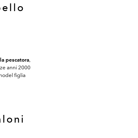
pello
lla pescatora
,
enze anni 2000
model figlia
aloni