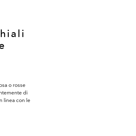
hiali
e
rosa o rosse
entemente di
 linea con le