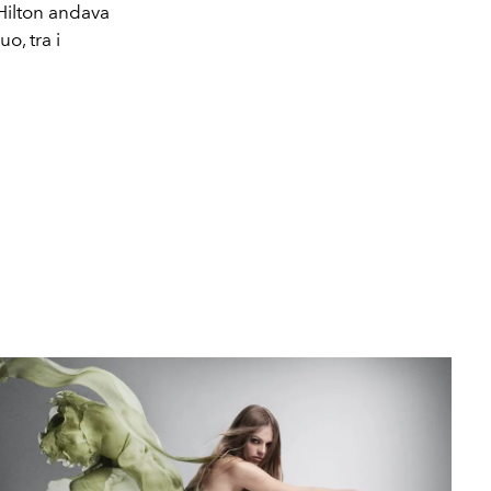
s Hilton andava
o, tra i