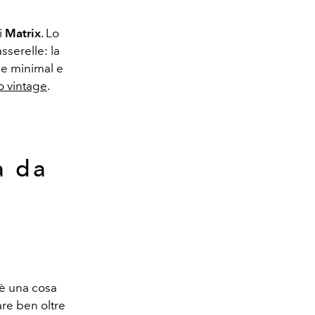
i
Matrix
. Lo
sserelle: la
ee minimal e
o vintage
.
a da
'è una cosa
are ben oltre