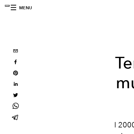
MENU
Te
mu
I 200