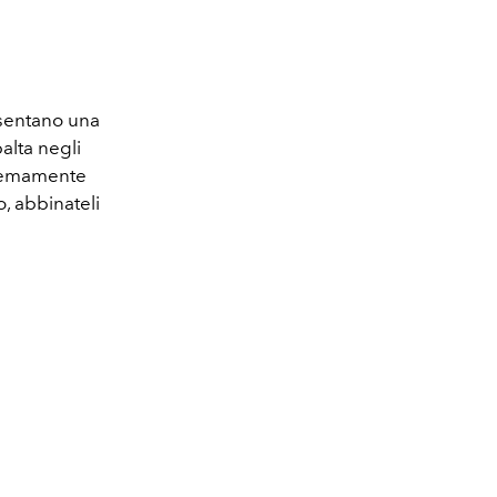
resentano una
ibalta negli
tremamente
o, abbinateli