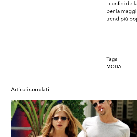
i confini dell
per la maggior
trend più pop
Tags
MODA
Articoli correlati