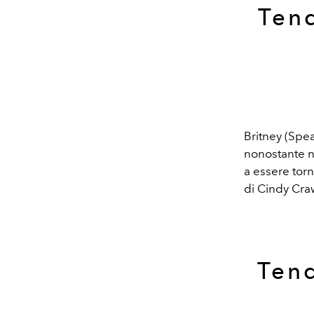
Tend
Britney (Spea
nonostante no
a essere torn
di Cindy Craw
Tend