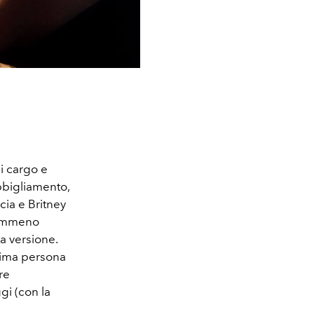
ni cargo e
bbigliamento,
cia e Britney
 nemmeno
a versione.
prima persona
re
gi (con la