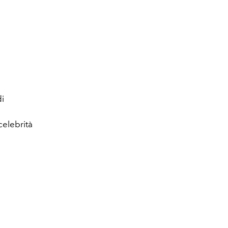
di
celebrità