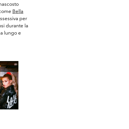
 nascosto
a come
Bella
ssessiva per
osi durante la
 a lungo e