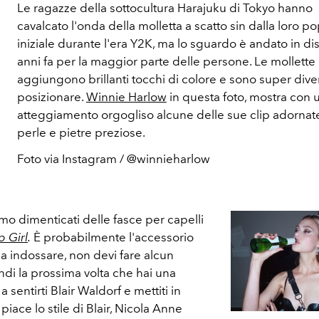
Le ragazze della sottocultura Harajuku di Tokyo hanno
cavalcato l'onda della molletta a scatto sin dalla loro po
iniziale durante l'era Y2K, ma lo sguardo è andato in di
anni fa per la maggior parte delle persone. Le mollette
aggiungono brillanti tocchi di colore e sono super dive
posizionare.
Winnie Harlow
in questa foto, mostra con 
atteggiamento orgogliso alcune delle sue clip adornat
perle e pietre preziose.
Foto via Instagram / @winnieharlow
amo dimenticati delle fasce per capelli
p Girl
.
È probabilmente l'accessorio
a indossare, non devi fare alcun
ndi la prossima volta che hai una
a sentirti Blair Waldorf e mettiti in
piace lo stile di Blair, Nicola Anne