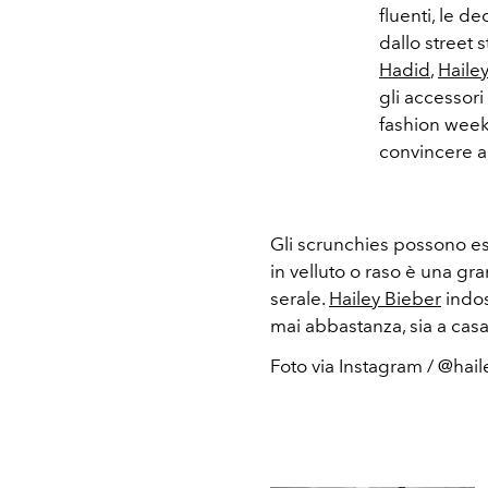
fluenti, le d
dallo street 
Hadid
,
Haile
gli accessori
fashion week
convincere a
Gli scrunchies possono es
in velluto o raso è una g
serale.
Hailey Bieber
indos
mai abbastanza, sia a casa
Foto via Instagram / @hai