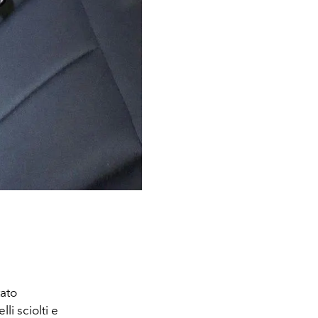
tato
li sciolti e