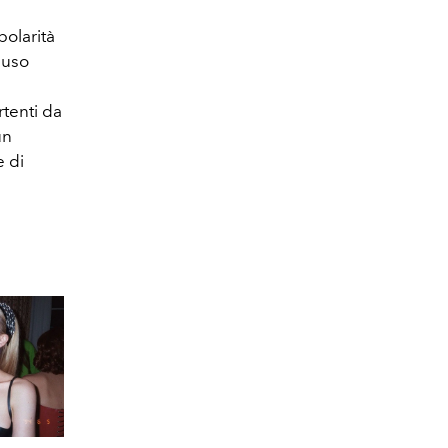
polarità
suso
rtenti da
un
e di