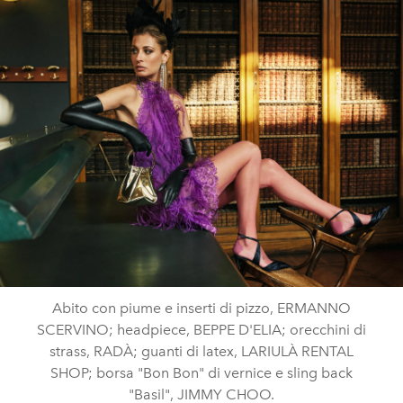
Abito con piume e inserti di pizzo, ERMANNO
SCERVINO; headpiece, BEPPE D'ELIA; orecchini di
strass, RADÀ; guanti di latex, LARIULÀ RENTAL
SHOP; borsa "Bon Bon" di vernice e sling back
"Basil", JIMMY CHOO.