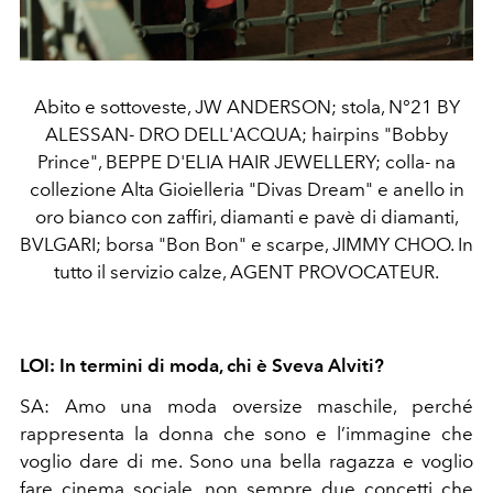
Abito e sottoveste, JW ANDERSON; stola, N°21 BY
ALESSAN- DRO DELL'ACQUA; hairpins "Bobby
Prince", BEPPE D'ELIA HAIR JEWELLERY; colla- na
collezione Alta Gioielleria "Divas Dream" e anello in
oro bianco con zaffiri, diamanti e pavè di diamanti,
BVLGARI; borsa "Bon Bon" e scarpe, JIMMY CHOO. In
tutto il servizio calze, AGENT PROVOCATEUR.
LOI: In termini di moda, chi è Sveva Alviti?
SA:
Amo una moda oversize maschile, perché
rappresenta la
donna che sono e l’immagine che
voglio dare di me. Sono una bella ragazza e voglio
fare cinema sociale, non sempre due concetti che