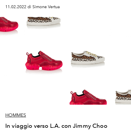
dna creativi. Tra gli ospiti al party a Los Angeles la
11.02.2022 di Simone Vertua
covergirl de L'Officiel Italia Anitta, Meghan Fox e Dixie
D'Amelio.
HOMMES
In viaggio verso L.A. con Jimmy Choo