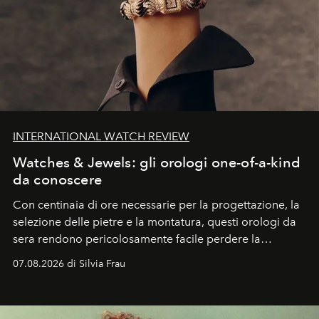
INTERNATIONAL WATCH REVIEW
Watches & Jewels: gli orologi one-of-a-kind
da conoscere
Con centinaia di ore necessarie per la progettazione, la
selezione delle pietre e la montatura, questi orologi da
sera rendono pericolosamente facile perdere la
cognizione del tempo. Ma con quadranti così
07.08.2026 di Silvia Frau
abbaglianti, chi è che guarda davvero l'ora?