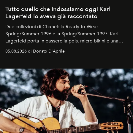
Tutto quello che indossiamo oggi Karl
Lagerfeld lo aveva già raccontato
Due collezioni di Chanel: la Ready-to-Wear
Spring/Summer 1996 e la Spring/Summer 1997. Karl
Lagerfeld porta in passerella pois, micro bikini e una
logomania pensata per la spiaggia
, con Cindy, Linda,
05.08.2026 di Donato D'Aprile
Kate, Claudia e Carla una dietro l'altra. Trent'anni dopo,
in un'industria che vive di archivi, quel guardaroba resta
uno dei documenti più contemporanei che abbiamo.