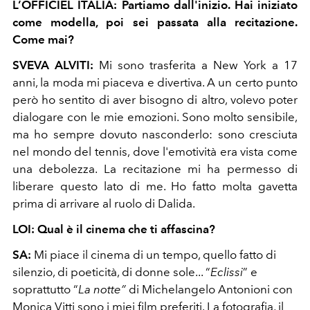
L’OFFICIEL ITALIA:
Partiamo dall'inizio. Hai iniziato
come modella, poi sei passata alla recitazione.
Come mai?
SVEVA ALVITI:
Mi sono trasferita a New York a 17
anni, la moda mi piaceva e divertiva. A un certo punto
però ho sentito di aver bisogno di altro, volevo poter
dialogare con le mie emozioni. Sono molto sensibile,
ma ho sempre dovuto nasconderlo: sono cresciuta
nel mondo del tennis, dove l'emotività era vista come
una debolezza. La recitazione mi ha permesso di
liberare questo lato di me. Ho fatto molta gavetta
prima di arrivare al ruolo di Dalida.
LOI: Qual è il cinema che ti affascina?
SA
:
Mi piace il cinema di un tempo, quello fatto di
silenzio, di poeticità, di donne sole... “
Eclissi
” e
soprattutto “
La notte”
di Michelangelo Antonioni con
Monica Vitti
sono i miei film
preferiti. La fotografia, il