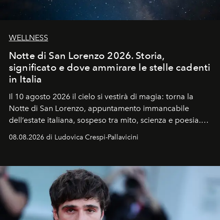
WELLNESS
Notte di San Lorenzo 2026. Storia,
significato e dove ammirare le stelle cadenti
in Italia
Il 10 agosto 2026 il cielo si vestirà di magia: torna la
Notte di San Lorenzo
, appuntamento immancabile
dell’estate italiana, sospeso tra mito, scienza e poesia.
Sarà il momento in cui gli occhi si alzano verso la volta
08.08.2026 di Ludovica Crespi-Pallavicini
celeste per seguire il passaggio delle
Perseidi
, quelle
che chiamiamo comunemente
stelle cadenti
, e affidare
all’universo i desideri più segreti