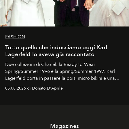
FASHION
Tutto quello che indossiamo oggi Karl
Lagerfeld lo aveva già raccontato
Due collezioni di Chanel: la Ready-to-Wear
Spring/Summer 1996 e la Spring/Summer 1997. Karl
Lagerfeld porta in passerella pois, micro bikini e una
logomania pensata per la spiaggia
, con Cindy, Linda,
05.08.2026 di Donato D'Aprile
Kate, Claudia e Carla una dietro l'altra. Trent'anni dopo,
in un'industria che vive di archivi, quel guardaroba resta
uno dei documenti più contemporanei che abbiamo.
Magazines