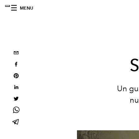
MENU
S
Un gus
nu