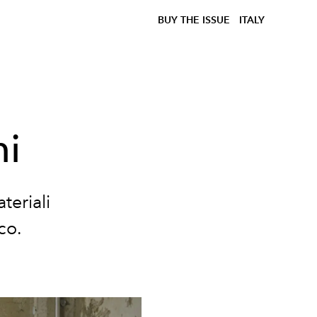
BUY THE ISSUE
ITALY
ni
teriali
co.