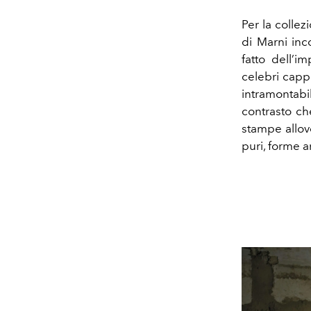
Per la colle
di Marni inc
fatto dell’i
celebri capp
intramontabi
contrasto ch
stampe allove
puri, forme ar