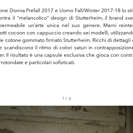
zione Donna Prefall 2017 e Uomo Fall/Winter 2017-18 lo sti
ontra il “melancolico” design di Stutterheim, il brand s
mpermeabile un’arte unica nel suo genere. Marni reinte
otti cocoon con cappuccio creando sei modelli, utilizzando 
le cotone gommato firmato Stutterheim. Ricchi di dettagli
e scandiscono il ritmo di colori saturi in contrapposizione
r. Il risultato è una capsule esclusiva che gioca con contr
rotondate e particolari sofisticati.
1
/
6