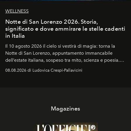
WELLNESS
Notte di San Lorenzo 2026. Storia,
significato e dove ammirare le stelle cadenti
in Italia
Il 10 agosto 2026 il cielo si vestirà di magia: torna la
Notte di San Lorenzo
, appuntamento immancabile
dell’estate italiana, sospeso tra mito, scienza e poesia.
Sarà il momento in cui gli occhi si alzano verso la volta
08.08.2026 di Ludovica Crespi-Pallavicini
celeste per seguire il passaggio delle
Perseidi
, quelle
che chiamiamo comunemente
stelle cadenti
, e affidare
all’universo i desideri più segreti
Magazines