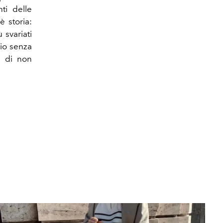
ti delle
è storia:
svariati
rio senza
a di non