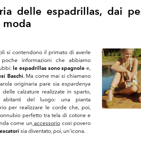
ria delle espadrillas, dai pe
ta moda
li si contendono il primato di averle
e poche informazioni che abbiamo
dubbi:
le espadrillas sono spagnole
e,
esi Baschi
. Ma come mai si chiamano
arola originaria pare sia
espardenya
 delle calzature realizzate in sparto,
abitanti del luogo: una pianta
io per realizzare le corde che, poi,
onnubio perfetto tra tela di cotone e
manda come un
accessorio
così povero
escatori
sia diventato, poi, un'icona.