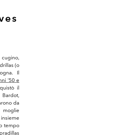
Yves
o cugino,
rillas (o
ogna. Il
ni '50 e
uistò il
 Bardot,
sarono da
 moglie
, insieme
co tempo
radillas