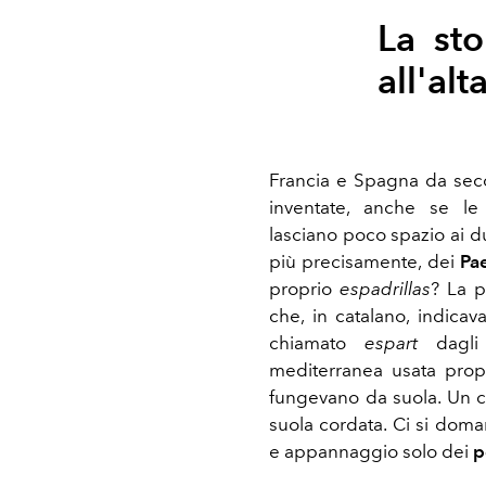
La sto
all'al
Francia e Spagna da seco
inventate, anche se l
lasciano poco spazio ai 
più precisamente, dei
Pa
proprio
espadrillas
? La p
che, in catalano, indicava
chiamato
espart
dagli 
mediterranea usata propr
fungevano da suola. Un c
suola cordata. Ci si do
e appannaggio solo dei
p