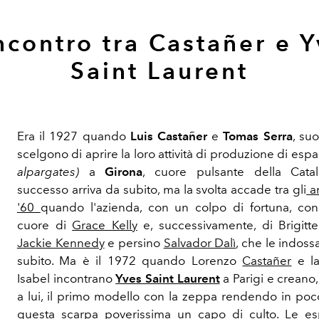
ncontro tra Castañer e 
Saint Laurent
Era il 1927 quando
Luis Castañer
e
Tomas Serra
, su
scelgono di aprire la loro attività di produzione di espad
alpargates)
a
Girona
, cuore pulsante della Catal
successo arriva da subito, ma la svolta accade tra gli
an
'60
quando l'azienda, con un colpo di fortuna, conq
cuore di
Grace Kelly
e, successivamente, di Brigitte
Jackie Kennedy
e persino
Salvador Dalì
, che le indos
subito. Ma è il 1972 quando Lorenzo
Castañer
e la
Isabel incontrano
Yves Saint Laurent
a Parigi e creano
a lui, il primo modello con la zeppa rendendo in po
questa scarpa poverissima un capo di culto. Le esp