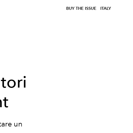
BUY THE ISSUE
ITALY
tori
nt
tare un