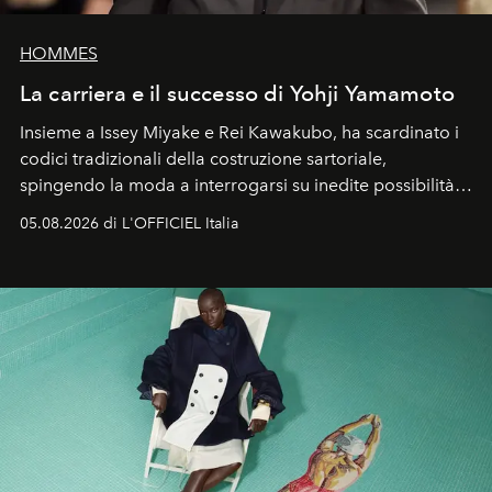
HOMMES
La carriera e il successo di Yohji Yamamoto
Insieme a Issey Miyake e Rei Kawakubo, ha scardinato i
codici tradizionali della costruzione sartoriale,
spingendo la moda a interrogarsi su inedite possibilità
formali e a ridefinire il concetto stesso di silhouette.
05.08.2026 di L'OFFICIEL Italia
Quella di Yohji Yamamoto è storia di un visionario che
ha riscritto i canoni estetici del XX secolo, lasciando
un’impronta indelebile nella storia della moda.