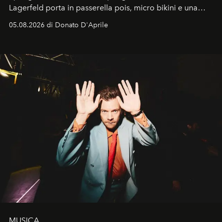
Lagerfeld porta in passerella pois, micro bikini e una
logomania pensata per la spiaggia
, con Cindy, Linda,
05.08.2026 di Donato D'Aprile
Kate, Claudia e Carla una dietro l'altra. Trent'anni dopo,
in un'industria che vive di archivi, quel guardaroba resta
uno dei documenti più contemporanei che abbiamo.
MUSICA