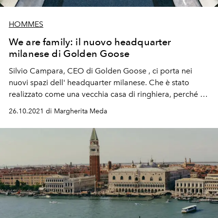
HOMMES
We are family: il nuovo headquarter
milanese di Golden Goose
Silvio Campara, CEO di Golden Goose
, ci porta nei
nuovi spazi dell' headquarter
milanese. Che è stato
realizzato come una
vecchia casa di ringhiera
, perché lì
succedeva tutto e i
vicini
formavano quasi un
nucleo
26.10.2021 di Margherita Meda
familiare
.