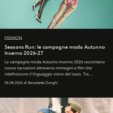
FASHION
Seasons Run: le campagne moda Autunno
Inverno 2026-27
Le campagne moda Autunno Inverno 2026 raccontano
nuove narrazioni attraverso immagini e film che
ridefiniscono il linguaggio visivo del lusso. Tra
protagonisti del cinema, volti della cultura
05.08.2026 di Benedetta Donghi
contemporanea e storytelling d'autore, le maison
trasformano ogni campagna in uno storytelling capace
di esprimere identità, visione e desiderio.