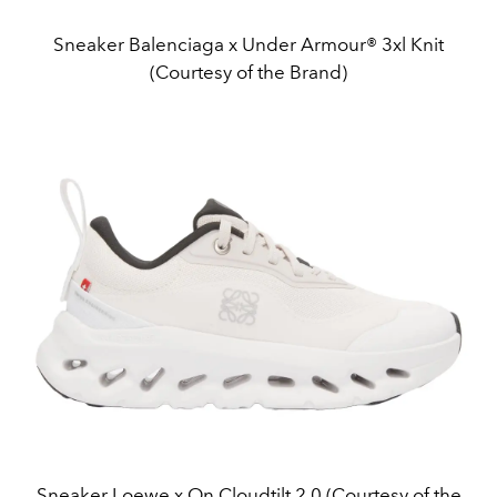
Sneaker Balenciaga x Under Armour® 3xl Knit
(Courtesy of the Brand)
Sneaker Loewe x On Cloudtilt 2.0 (Courtesy of the