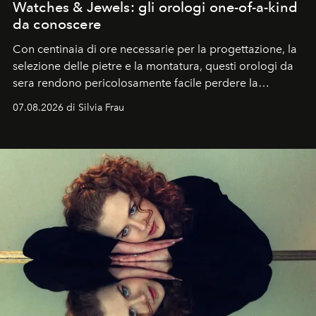
Watches & Jewels: gli orologi one-of-a-kind
da conoscere
Con centinaia di ore necessarie per la progettazione, la
selezione delle pietre e la montatura, questi orologi da
sera rendono pericolosamente facile perdere la
cognizione del tempo. Ma con quadranti così
07.08.2026 di Silvia Frau
abbaglianti, chi è che guarda davvero l'ora?