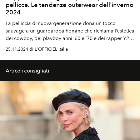
pellicce. Le tendenze outerwear dell'inverno
2024
La pelliccia di nuova generazione dona un tocco
sauvage a un guardaroba homme che richiama l’estetica
dei cowboy, dei playboy anni ’60 e ’70 e dei rapper Y2K.
A interpretare il trend è Grego Belau, giovane top
25.11.2024 di L'OFFICIEL Italia
model e attore, nato e cresciuto a Dias d’Ávila, nell’area
di Bahia, in Brasile. Dopo gli studi in marketing e
recitazione a São Paulo, oltre al lavoro come modello,
Articoli consigliati
ha deciso di dare sempre più spazio alla sua passione
per il cinema.