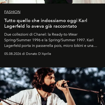
FASHION
Tutto quello che indossiamo oggi Karl
Lagerfeld lo aveva già raccontato
Due collezioni di Chanel: la Ready-to-Wear
Spring/Summer 1996 e la Spring/Summer 1997. Karl
Lagerfeld porta in passerella pois, micro bikini e una
logomania pensata per la spiaggia
, con Cindy, Linda,
05.08.2026 di Donato D'Aprile
Kate, Claudia e Carla una dietro l'altra. Trent'anni dopo,
in un'industria che vive di archivi, quel guardaroba resta
uno dei documenti più contemporanei che abbiamo.