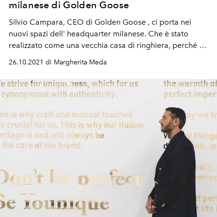
milanese di Golden Goose
Silvio Campara, CEO di Golden Goose
, ci porta nei
nuovi spazi dell' headquarter
milanese. Che è stato
realizzato come una
vecchia casa di ringhiera
, perché lì
succedeva tutto e i
vicini
formavano quasi un
nucleo
26.10.2021 di Margherita Meda
familiare
.