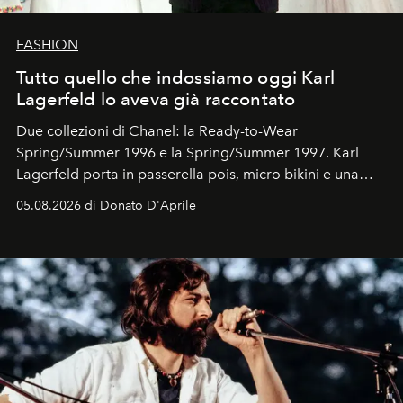
FASHION
Tutto quello che indossiamo oggi Karl
Lagerfeld lo aveva già raccontato
Due collezioni di Chanel: la Ready-to-Wear
Spring/Summer 1996 e la Spring/Summer 1997. Karl
Lagerfeld porta in passerella pois, micro bikini e una
logomania pensata per la spiaggia
, con Cindy, Linda,
05.08.2026 di Donato D'Aprile
Kate, Claudia e Carla una dietro l'altra. Trent'anni dopo,
in un'industria che vive di archivi, quel guardaroba resta
uno dei documenti più contemporanei che abbiamo.