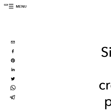
MENU
S
cr
p