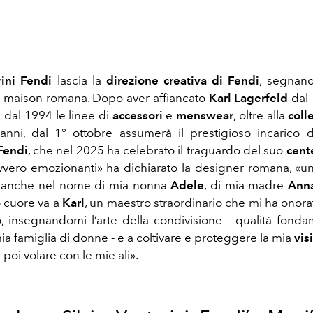
rini Fendi
lascia la
direzione creativa di Fendi
, segnand
la maison romana. Dopo aver affiancato
Karl Lagerfeld
dal 
 dal 1994 le linee di
accessori
e
menswear
, oltre alla
coll
 anni, dal 1° ottobre assumerà il prestigioso incarico 
Fendi
, che nel 2025 ha celebrato il traguardo del suo
cent
avvero emozionanti» ha dichiarato la designer romana, «u
 anche nel nome di mia nonna
Adele
, di mia madre
Ann
io cuore va a
Karl
, un maestro straordinario che mi ha onora
o, insegnandomi l’arte della condivisione - qualità fonda
mia famiglia di donne - e a coltivare e proteggere la mia
vis
 poi volare con le mie ali».