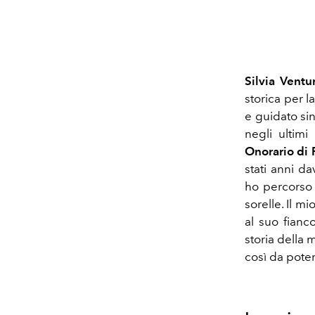
Silvia Ventu
storica per 
e guidato sin
negli ultimi
Onorario di 
stati anni d
ho percorso
sorelle. Il m
al suo fianc
storia della 
così da poter