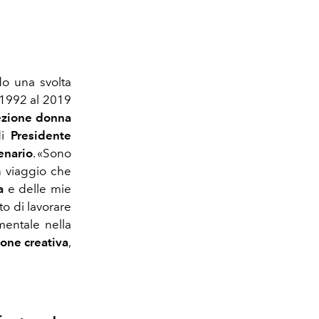
o una svolta
1992 al 2019
ezione donna
di
Presidente
enario
. «Sono
n viaggio che
a
e delle mie
to di lavorare
mentale nella
ione creativa
,