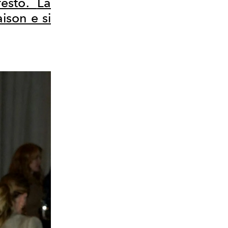
festo.
La
ison e si