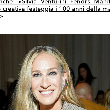
nche: «Silvia Venturini Fendi’s Mani
ce creativa festeggia i 100 anni della ma
a»