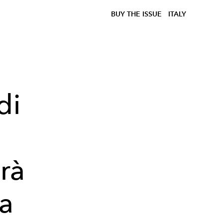
BUY THE ISSUE
ITALY
di
e
arà
ia