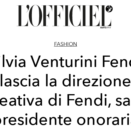
FASHION
ilvia Venturini Fen
lascia la direzion
eativa di Fendi, s
residente onorar