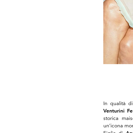
In qualità d
Venturini F
storica mai
un’icona mon