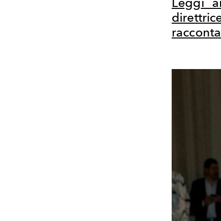
Leggi a
direttri
raccont