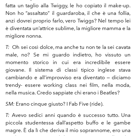
fatta un taglio alla Twiggy, le ho copiato il make-up.
Non ho “assaltato” il guardaroba, il che è una follia,
anzi dovrei proprio farlo, vero Twiggs? Nel tempo lei
è diventata un’attrice sublime, la migliore mamma e la
migliore nonna.
T:
Oh sei così dolce, ma anche tu non te la sei cavata
male, no? Se mi guardo indietro, ho vissuto un
momento storico in cui era incredibile essere
giovane. Il sistema di classi tipico inglese stava
cambiando e all’improvviso era diventato ‒ diciamo
trendy- essere working class nei film, nella moda,
nella musica. Credo sappiate chi erano i Beatles?
SM:
Erano cinque giusto? I Fab Five (ride).
T:
Avevo sedici anni quando è successo tutto. Una
piccola studentessa dall’aspetto buffo e le gambe
magre. È da lì che deriva il mio soprannome, ero una