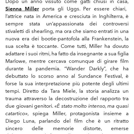
Dopo un anno vissuto come gatti chiusi in casa,
Sienna Miller
porta gli Uggs. Per essere chiari,
l’attrice nata in America e cresciuta in Inghilterra, è
sempre stata un’appassionata dei controversi
stivaletti di shearling, ma ora che siamo entrati in una
nuova era dei bootie-pantofola alla Frankenstein, la
sua scelta è toccante. Come tutti, Miller ha dovuto
adattare i suoi ritmi, ha fatto da insegnante a sua figlia
Marlowe, mentre cercava comunque di girare film
durante la pandemia. “Wander Darkly”, che ha
debuttato lo scorso anno al Sundance Festival, è
forse la sua interpretazione più potente degli ultimi
tempi. Diretto da Tara Miele, la storia analizza un
trauma attraverso la decostruzione del rapporto tra
due giovani genitori.
«È stato molto intenso, ma quasi
catartico»
, spiega Miller, protagonista insieme a
Diego Luna, parlando del film che è un ritratto
sincero delle memorie distorte, emerse