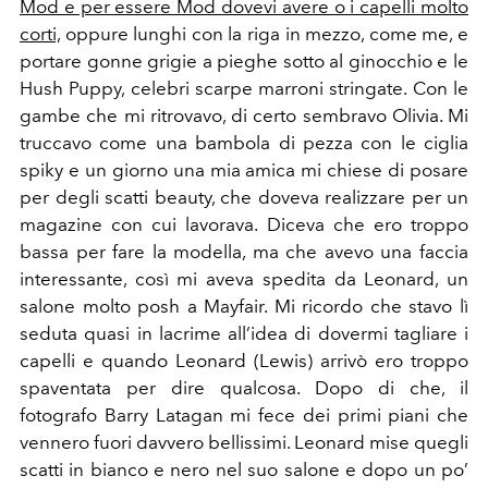
Mod e per essere Mod dovevi avere o i capelli molto
corti,
oppure lunghi con la riga in mezzo, come me, e
portare gonne grigie a pieghe sotto al ginocchio e le
Hush Puppy, celebri scarpe marroni stringate. Con le
gambe che mi ritrovavo, di certo sembravo Olivia. Mi
truccavo come una bambola di pezza con le ciglia
spiky e un giorno una mia amica mi chiese di posare
per degli scatti beauty, che doveva realizzare per un
magazine con cui lavorava. Diceva che ero troppo
bassa per fare la modella, ma che avevo una faccia
interessante, così mi aveva spedita da Leonard, un
salone molto posh a Mayfair. Mi ricordo che stavo lì
seduta quasi in lacrime all’idea di dovermi tagliare i
capelli e quando Leonard (Lewis) arrivò ero troppo
spaventata per dire qualcosa. Dopo di che, il
fotografo Barry Latagan mi fece dei primi piani che
vennero fuori davvero bellissimi. Leonard mise quegli
scatti in bianco e nero nel suo salone e dopo un po’