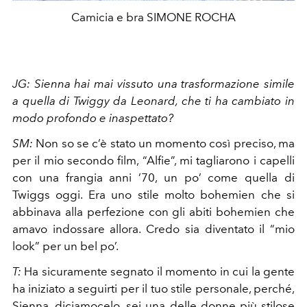
Camicia e bra SIMONE ROCHA
JG:
Sienna hai mai vissuto una trasformazione simile
a quella di Twiggy da Leonard, che ti ha cambiato in
modo profondo e inaspettato?
SM:
Non so se c’è stato un momento così preciso, ma
per il mio secondo film, “Alfie”, mi tagliarono i capelli
con una frangia anni ’70, un po’ come quella di
Twiggs oggi. Era uno stile molto bohemien che si
abbinava alla perfezione con gli abiti bohemien che
amavo indossare allora. Credo sia diventato il “mio
look” per un bel po’.
T:
Ha sicuramente segnato il momento in cui la gente
ha iniziato a seguirti per il tuo stile personale, perché,
Sienna, diciamocelo, sei una delle donne più stilose