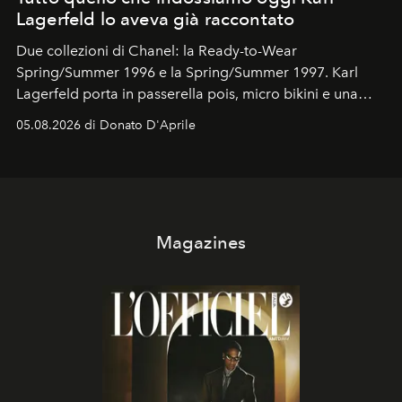
Lagerfeld lo aveva già raccontato
Due collezioni di Chanel: la Ready-to-Wear
Spring/Summer 1996 e la Spring/Summer 1997. Karl
Lagerfeld porta in passerella pois, micro bikini e una
logomania pensata per la spiaggia
, con Cindy, Linda,
05.08.2026 di Donato D'Aprile
Kate, Claudia e Carla una dietro l'altra. Trent'anni dopo,
in un'industria che vive di archivi, quel guardaroba resta
uno dei documenti più contemporanei che abbiamo.
Magazines