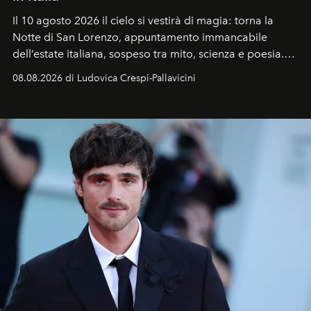
Il 10 agosto 2026 il cielo si vestirà di magia: torna la
Notte di San Lorenzo
, appuntamento immancabile
dell’estate italiana, sospeso tra mito, scienza e poesia.
Sarà il momento in cui gli occhi si alzano verso la volta
08.08.2026 di Ludovica Crespi-Pallavicini
celeste per seguire il passaggio delle
Perseidi
, quelle
che chiamiamo comunemente
stelle cadenti
, e affidare
all’universo i desideri più segreti