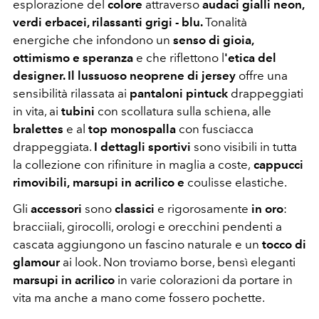
esplorazione del
colore
attraverso
audaci gialli neon,
verdi erbacei, rilassanti grigi - blu.
Tonalità
energiche che infondono un
senso di gioia,
ottimismo e speranza
e che riflettono l
'etica del
designer. Il lussuoso neoprene di jersey
offre una
sensibilità rilassata ai
pantaloni pintuck
drappeggiati
in vita, ai
tubini
con scollatura sulla schiena, alle
bralettes
e al
top monospalla
con fusciacca
drappeggiata.
I dettagli sportivi
sono visibili in tutta
la collezione con rifiniture in maglia a coste,
cappucci
rimovibili,
marsupi in acrilico e
coulisse elastiche.
Gli
accessori
sono
classici
e rigorosamente
in oro
:
bracciiali, girocolli, orologi e orecchini pendenti a
cascata aggiungono un fascino naturale e un
tocco di
glamour
ai look. Non troviamo borse, bensì eleganti
marsupi in acrilico
in varie colorazioni da portare in
vita ma anche a mano come fossero pochette.