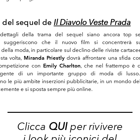
 del sequel de
Il Diavolo Veste Prada
ettagli della trama del sequel siano ancora top se
ni suggeriscono che il nuovo film si concentrerà sul
a della moda, in particolare sul declino delle riviste cartace
sta volta,
Miranda Priestly
dovrà affrontare una sfida c
 competizione con
Emily Charlton
, che nel frattempo è 
rigente di un importante gruppo di moda di lusso
o le più ambite inserzioni pubblicitarie, in un mondo d
emente e si sposta sempre più online.
Clicca
QUI
per rivivere
i look più iconici del