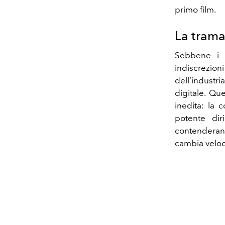
primo film.
La trama
Sebbene i d
indiscrezio
dell’industri
digitale. Que
inedita: la
potente di
contenderann
cambia veloc