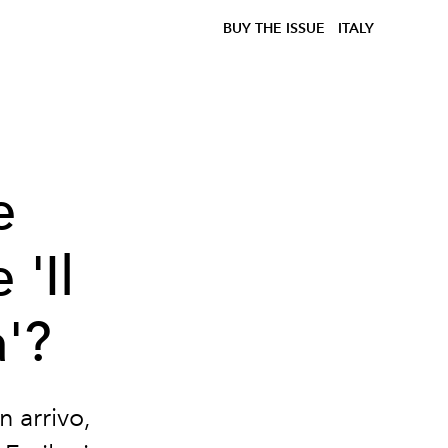
BUY THE ISSUE
ITALY
e
 'Il
'?
n arrivo,