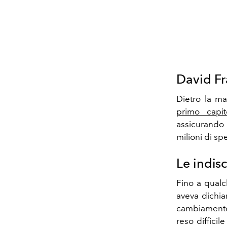
David Fr
Dietro la m
primo capit
assicurando 
milioni di spe
Le indis
Fino a qualc
aveva dichia
cambiamento 
reso difficil