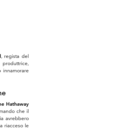
l
, regista del
roduttrice,
to innamorare
me
ne Hathaway
rmando che il
gia avrebbero
a riacceso le