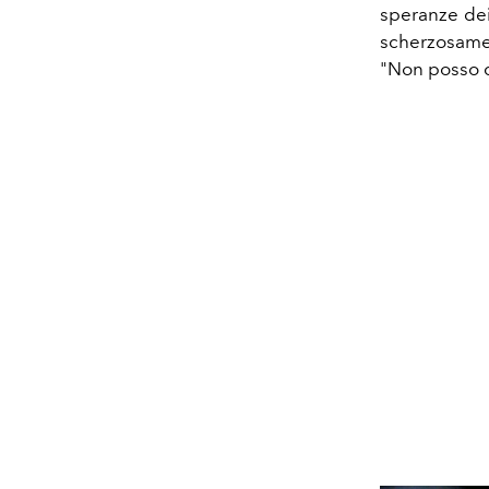
speranze dei
scherzosamen
"Non posso di