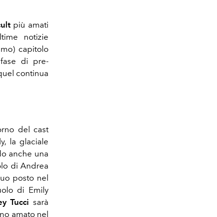
cult
più amati
time notizie
imo) capitolo
 fase di pre-
equel continua
orno del cast
, la glaciale
ndo anche una
olo di Andrea
suo posto nel
uolo di Emily
ey Tucci
sarà
anno amato nel