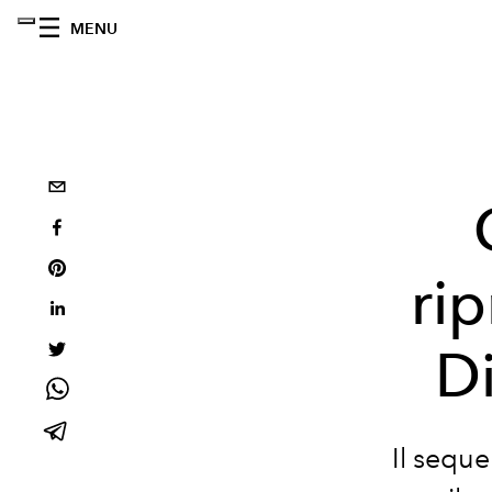
MENU
rip
D
Il sequ