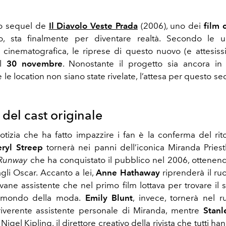
eso sequel de
Il Diavolo Veste Prada
(2006), uno dei
film 
o, sta finalmente per diventare realtà. Secondo le ul
ia cinematografica, le riprese di questo nuovo (e attesiss
il
30 novembre
. Nonostante il progetto sia ancora in
le location non siano state rivelate, l’attesa per questo s
o del cast originale
tizia che ha fatto impazzire i fan è la conferma del rit
ryl Streep
tornerà nei panni dell’iconica Miranda Priestly
Runway
che ha conquistato il pubblico nel 2006, ottene
gli Oscar. Accanto a lei,
Anne Hathaway
riprenderà il ru
ovane assistente che nel primo film lottava per trovare il 
 mondo della moda.
Emily Blunt
, invece, tornerà nel r
irriverente assistente personale di Miranda, mentre
Stanl
gel Kipling, il direttore creativo della rivista che tutti h