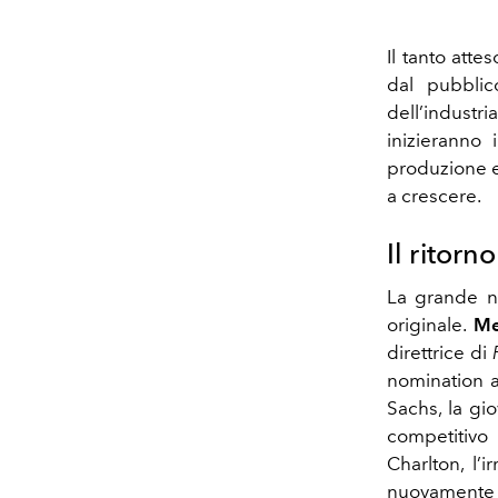
Il tanto att
dal pubblic
dell’industr
inizieranno 
produzione e 
a crescere.
Il ritorn
La grande no
originale.
Me
direttrice di
nomination a
Sachs, la gi
competitivo
Charlton, l’
nuovamente Ni