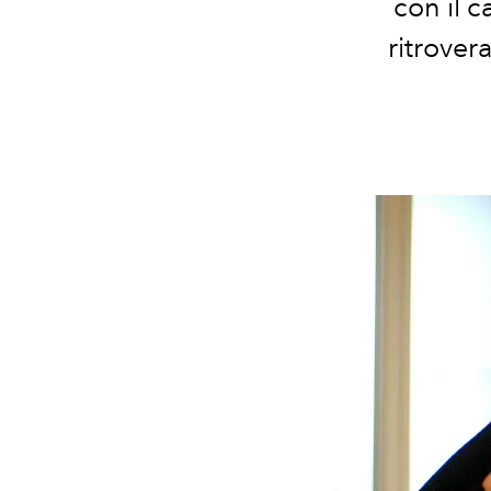
con il c
ritrover