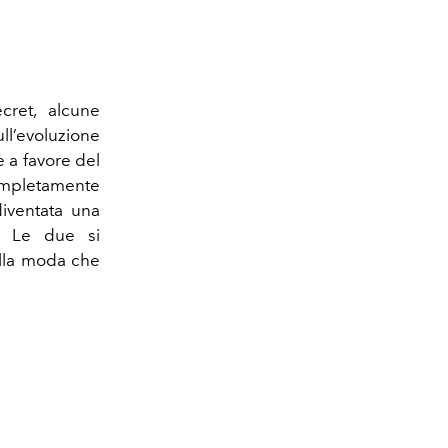
cret, alcune
l’evoluzione
e a favore del
ompletamente
diventata una
. Le due si
ella moda che