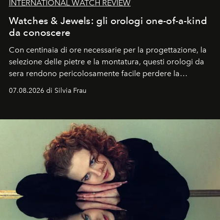
INTERNATIONAL WATCH REVIEW
Watches & Jewels: gli orologi one-of-a-kind
da conoscere
Con centinaia di ore necessarie per la progettazione, la
selezione delle pietre e la montatura, questi orologi da
sera rendono pericolosamente facile perdere la
cognizione del tempo. Ma con quadranti così
07.08.2026 di Silvia Frau
abbaglianti, chi è che guarda davvero l'ora?