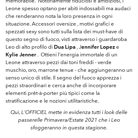
memorabile. Notoriamente fiduciosi e ambiziosi, i
Leone spesso optano per abiti indossabili ma audaci
che renderanno nota la loro presenza in ogni
situazione. Accessori oversize , motivi grafici e
spezzati sexy sono tutti sulla lista dei must-have di
questo segno di fuoco, visti attraverso i guardaroba
Leo di alto profilo di
Dua Lipa
, J
ennifer Lopez
e
Kylie Jenner
. Ottieni l'energia immortale di un
Leone attraverso pezzi dai toni freddi - verde
muschio, oro, marrone tenue - che aggiungeranno un
senso unico di stile. Il segno del fuoco apprezza i
pezzi straordinari e cerca anche di incorporare
elementi prêt-à-porter più tipici come la
stratificazione e le nozioni utilitaristiche.
Qui, L'OFFICIEL mette in evidenza tutti i look delle
passerelle Primavera/Estate 2021 che i Leo
sfoggeranno in questa stagione.