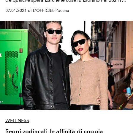
c'è qualche speranza che le cose funzionino nel 2021?
L'astrologa Ekaterina Kukureko ci ha rivelato i segreti
07.01.2021 di L'OFFICIEL Россия
delle stelle - perché aspetta il prossimo anno.
WELLNESS
Segni zodiacali, le affinità di coppia