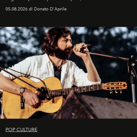
logomania pensata per la spiaggia
, con Cindy, Linda,
05.08.2026 di Donato D'Aprile
Kate, Claudia e Carla una dietro l'altra. Trent'anni dopo,
in un'industria che vive di archivi, quel guardaroba resta
uno dei documenti più contemporanei che abbiamo.
POP CULTURE