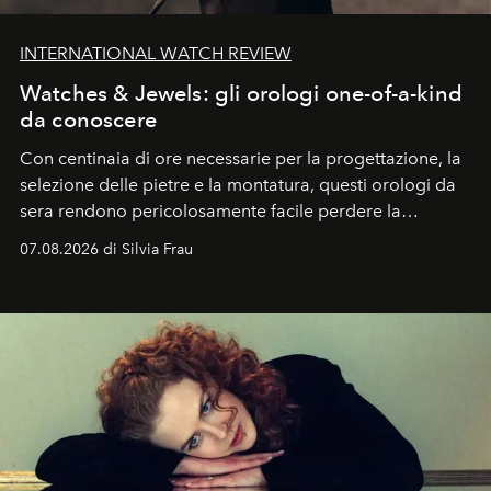
INTERNATIONAL WATCH REVIEW
Watches & Jewels: gli orologi one-of-a-kind
da conoscere
Con centinaia di ore necessarie per la progettazione, la
selezione delle pietre e la montatura, questi orologi da
sera rendono pericolosamente facile perdere la
cognizione del tempo. Ma con quadranti così
07.08.2026 di Silvia Frau
abbaglianti, chi è che guarda davvero l'ora?