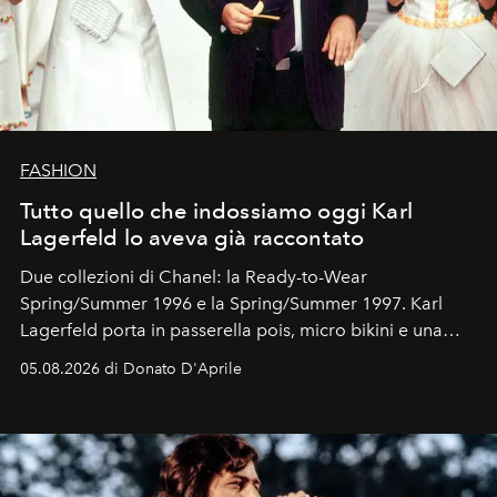
FASHION
Tutto quello che indossiamo oggi Karl
Lagerfeld lo aveva già raccontato
Due collezioni di Chanel: la Ready-to-Wear
Spring/Summer 1996 e la Spring/Summer 1997. Karl
Lagerfeld porta in passerella pois, micro bikini e una
logomania pensata per la spiaggia
, con Cindy, Linda,
05.08.2026 di Donato D'Aprile
Kate, Claudia e Carla una dietro l'altra. Trent'anni dopo,
in un'industria che vive di archivi, quel guardaroba resta
uno dei documenti più contemporanei che abbiamo.