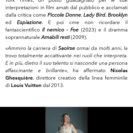
York Times
, un posto guadagnato per le sue
interpretazioni in film amati dal pubblico e acclamati
dalla critica come
Piccole Donne
,
Lady Bird
,
Brooklyn
ed
Espiazione
. E poi cme non ricordare il
fantascientifico
Il nemico -
F
oe
(2023) e il dramma
soprannaturale
Amabili resti
(2009).
«Ammiro la carriera di
Saoirse
ormai da molti anni, la
trovo totalmente accattivante nei ruoli che interpreta.
E in più, dietro il suo talento si nasconde una persona
affascinante e brillante»
, ha affermato
Nicolas
Ghesquière
, direttore creativo della linea femminile
di
Louis Vuitton
dal 2013.