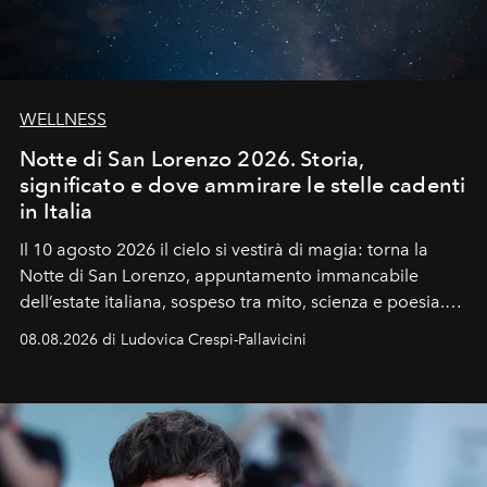
WELLNESS
Notte di San Lorenzo 2026. Storia,
significato e dove ammirare le stelle cadenti
in Italia
Il 10 agosto 2026 il cielo si vestirà di magia: torna la
Notte di San Lorenzo
, appuntamento immancabile
dell’estate italiana, sospeso tra mito, scienza e poesia.
Sarà il momento in cui gli occhi si alzano verso la volta
08.08.2026 di Ludovica Crespi-Pallavicini
celeste per seguire il passaggio delle
Perseidi
, quelle
che chiamiamo comunemente
stelle cadenti
, e affidare
all’universo i desideri più segreti