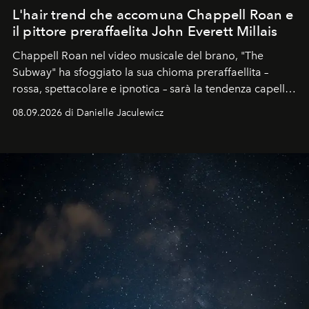
L'hair trend che accomuna Chappell Roan e
il pittore preraffaelita John Everett Millais
Chappell Roan nel video musicale del brano, "The
Subway" ha sfoggiato la sua chioma preraffaellita –
rossa, spettacolare e ipnotica – sarà la tendenza capelli
dell'autunno?
08.09.2026 di Danielle Jaculewicz