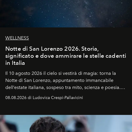
WELLNESS
Notte di San Lorenzo 2026. Storia,
significato e dove ammirare le stelle cadenti
in Italia
Il 10 agosto 2026 il cielo si vestirà di magia: torna la
Notte di San Lorenzo
, appuntamento immancabile
dell’estate italiana, sospeso tra mito, scienza e poesia.
Sarà il momento in cui gli occhi si alzano verso la volta
08.08.2026 di Ludovica Crespi-Pallavicini
celeste per seguire il passaggio delle
Perseidi
, quelle
che chiamiamo comunemente
stelle cadenti
, e affidare
all’universo i desideri più segreti