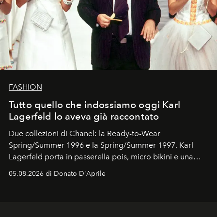
FASHION
Tutto quello che indossiamo oggi Karl
Lagerfeld lo aveva già raccontato
Due collezioni di Chanel: la Ready-to-Wear
Spring/Summer 1996 e la Spring/Summer 1997. Karl
Lagerfeld porta in passerella pois, micro bikini e una
logomania pensata per la spiaggia
, con Cindy, Linda,
05.08.2026 di Donato D'Aprile
Kate, Claudia e Carla una dietro l'altra. Trent'anni dopo,
in un'industria che vive di archivi, quel guardaroba resta
uno dei documenti più contemporanei che abbiamo.