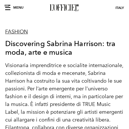
MENU
ITALY
FASHION
Discovering Sabrina Harrison: tra
moda, arte e musica
Visionaria imprenditrice e
socialite
internazionale,
collezionista di moda e
mecenate, Sabrina
Harrison
ha costruito la sua
vita
coltivando
le sue
passioni. Per
l’arte emergente
per l’universo
fashion
e il design di interni, ma in
particolare per
la
musica
. È infatti presidente di
TRUE Music
Label
, la mission è potenziare gli
artisti
emergenti
c
ui allargare i confini di una
creatività
libera.
Filantropa,
collabora con diverse
organizzazioni