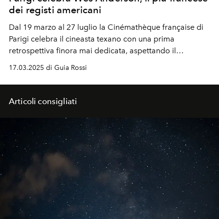
dei registi americani
Dal 19 marzo al 27 luglio la Cinémathèque française di
Parigi celebra il cineasta texano con una prima
retrospettiva finora mai dedicata, aspettando il
prossimo film
The Phoenician Scheme
in arrivo a
17.03.2025 di Guia Rossi
giugno.
Articoli consigliati