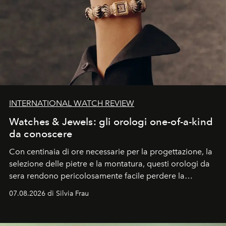
INTERNATIONAL WATCH REVIEW
Watches & Jewels: gli orologi one-of-a-kind
da conoscere
Con centinaia di ore necessarie per la progettazione, la
selezione delle pietre e la montatura, questi orologi da
sera rendono pericolosamente facile perdere la
cognizione del tempo. Ma con quadranti così
07.08.2026 di Silvia Frau
abbaglianti, chi è che guarda davvero l'ora?