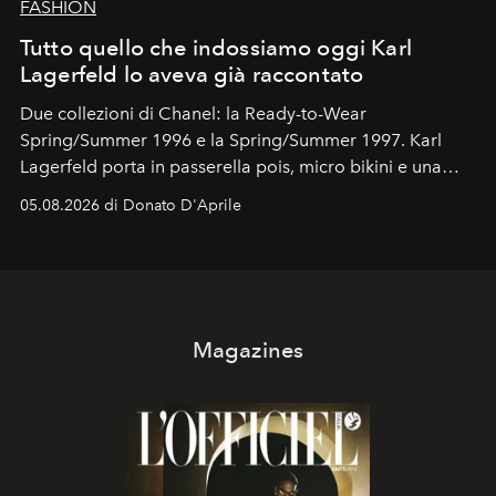
FASHION
Tutto quello che indossiamo oggi Karl
Lagerfeld lo aveva già raccontato
Due collezioni di Chanel: la Ready-to-Wear
Spring/Summer 1996 e la Spring/Summer 1997. Karl
Lagerfeld porta in passerella pois, micro bikini e una
logomania pensata per la spiaggia
, con Cindy, Linda,
05.08.2026 di Donato D'Aprile
Kate, Claudia e Carla una dietro l'altra. Trent'anni dopo,
in un'industria che vive di archivi, quel guardaroba resta
uno dei documenti più contemporanei che abbiamo.
Magazines