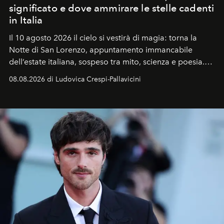
significato e dove ammirare le stelle cadenti
in Italia
Il 10 agosto 2026 il cielo si vestirà di magia: torna la
Notte di San Lorenzo
, appuntamento immancabile
dell’estate italiana, sospeso tra mito, scienza e poesia.
Sarà il momento in cui gli occhi si alzano verso la volta
08.08.2026 di Ludovica Crespi-Pallavicini
celeste per seguire il passaggio delle
Perseidi
, quelle
che chiamiamo comunemente
stelle cadenti
, e affidare
all’universo i desideri più segreti