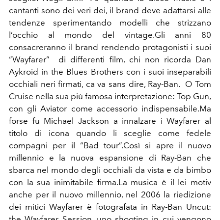
cantanti sono dei veri dei, il brand deve adattarsi alle
tendenze sperimentando modelli che strizzano
l’occhio al mondo del vintage.Gli anni 80
consacreranno il brand rendendo protagonisti i suoi
“Wayfarer” di differenti film, chi non ricorda Dan
Aykroid in the Blues Brothers con i suoi inseparabili
occhiali neri firmati, ca va sans dire, Ray-Ban. O Tom
Cruise nella sua più famosa interpretazione: Top Gun,
con gli Aviator come accessorio indispensabile.Ma
forse fu Michael Jackson a innalzare i Wayfarer al
titolo di icona quando li sceglie come fedele
compagni per il “Bad tour”.Così si apre il nuovo
millennio e la nuova espansione di Ray-Ban che
sbarca nel mondo degli occhiali da vista e da bimbo
con la sua inimitabile firma.La musica è il lei motiv
anche per il nuovo millennio, nel 2006 la riedizione
dei mitici Wayfarer è fotografata in Ray-Ban Uncut:
the Wayfarer Session, uno shooting in cui vengono