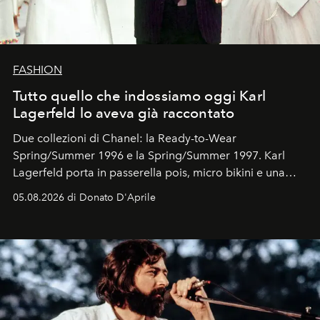
FASHION
Tutto quello che indossiamo oggi Karl
Lagerfeld lo aveva già raccontato
Due collezioni di Chanel: la Ready-to-Wear
Spring/Summer 1996 e la Spring/Summer 1997. Karl
Lagerfeld porta in passerella pois, micro bikini e una
logomania pensata per la spiaggia
, con Cindy, Linda,
05.08.2026 di Donato D'Aprile
Kate, Claudia e Carla una dietro l'altra. Trent'anni dopo,
in un'industria che vive di archivi, quel guardaroba resta
uno dei documenti più contemporanei che abbiamo.