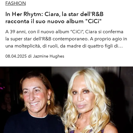
FASHION
In Her Rhytm: Ciara, la star dell'R&B
racconta il suo nuovo album "CiCi"
A 39 anni, con il nuovo album
“
CiCi
”,
Ciara si conferma
la super star dell’R&B contemporaneo. A proprio agio in
una molteplicità, di ruoli, da madre di quattro figli di
ruoli, da madre di quattro figli a vincitrice di un a
08.04.2025 di Jazmine Hughes
vincitrice di un Grammy, fino, a titolare di una a titolare
di una etichetta discografica.