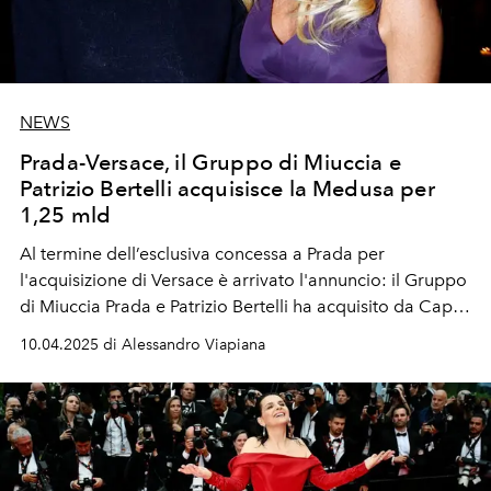
NEWS
Prada-Versace, il Gruppo di Miuccia e
Patrizio Bertelli acquisisce la Medusa per
1,25 mld
Al termine dell’esclusiva concessa a Prada per
l'acquisizione di Versace è arrivato l'annuncio: il Gruppo
di Miuccia Prada e Patrizio Bertelli ha acquisito da Capri
Holdings la maison fondata da Gianni Versace per 1,25
10.04.2025 di Alessandro Viapiana
miliardi di euro, ridisegnando gli equilibri tra i colossi
del fashion system. Le turbolenze sui mercati azionari —
con Prada quotata a Hong Kong — avevano rallentato le
negoziazioni.