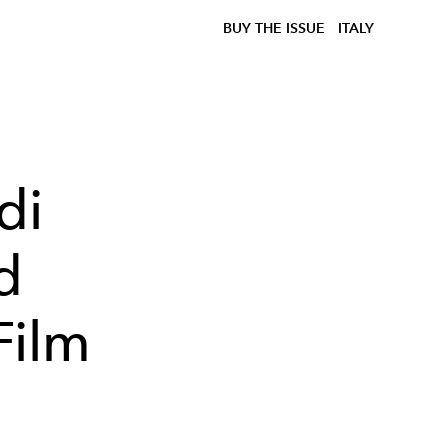
BUY THE ISSUE
ITALY
di
d
Film