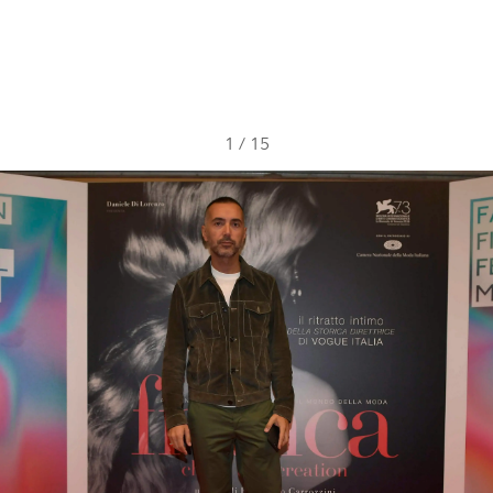
1
/
15