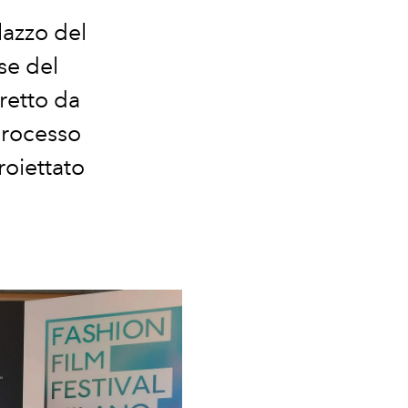
lazzo del
se del
retto da
processo
roiettato