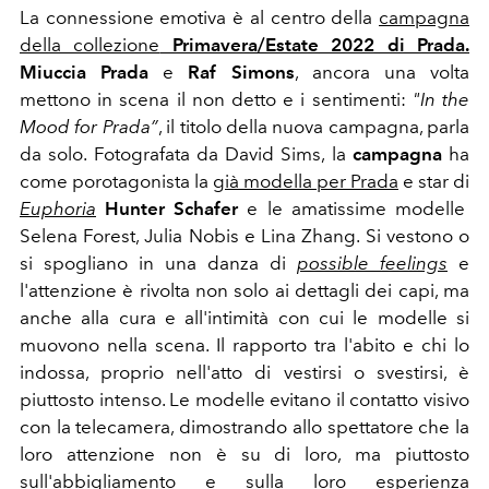
La connessione emotiva è al centro della
campagna
della collezione
Primavera/Estate 2022 di Prada.
Miuccia Prada
e
Raf Simons
, ancora una volta
mettono in scena il non detto e i sentimenti:
"
In the
Mood for Prada”
, il titolo della nuova campagna, parla
da solo. Fotografata da David Sims, la
campagna
ha
come porotagonista la
già modella per Prada
e star di
Euphoria
Hunter Schafer
e le amatissime modelle
Selena Forest, Julia Nobis e Lina Zhang. Si vestono o
si spogliano in una danza di
possible feelings
e
l'attenzione è rivolta non solo ai dettagli dei capi, ma
anche alla cura e all'intimità con cui le modelle si
muovono nella scena. Il rapporto tra l'abito e chi lo
indossa, proprio nell'atto di vestirsi o svestirsi, è
piuttosto intenso. Le modelle evitano il contatto visivo
con la telecamera, dimostrando allo spettatore che la
loro attenzione non è su di loro, ma piuttosto
sull'abbigliamento e sulla loro esperienza