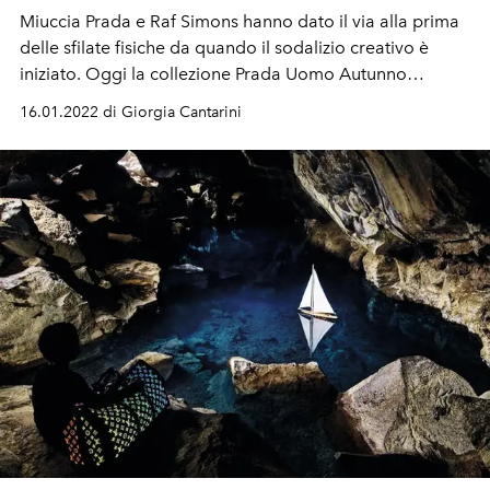
Miuccia Prada e Raf Simons hanno dato il via alla prima
delle sfilate fisiche da quando il sodalizio creativo è
iniziato. Oggi la collezione Prada Uomo Autunno
Inverno 2022 è stata svelata al pubblico all'interno di
16.01.2022 di Giorgia Cantarini
Fondazione Prada in un boato di applausi, in particolare
i due guest d'eccezione hanno catturato l'attenzione dei
presenti: gli attori Kyle McLachlan e Jeff Goldblum, che
hanno rispettivamente aperto e chiuso lo show e ancora
i giovani Asa Butterfiled e Ashton Sanders