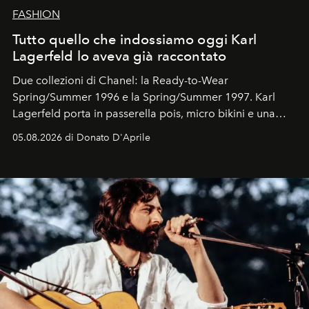
FASHION
Tutto quello che indossiamo oggi Karl
Lagerfeld lo aveva già raccontato
Due collezioni di Chanel: la Ready-to-Wear
Spring/Summer 1996 e la Spring/Summer 1997. Karl
Lagerfeld porta in passerella pois, micro bikini e una
logomania pensata per la spiaggia
, con Cindy, Linda,
05.08.2026 di Donato D'Aprile
Kate, Claudia e Carla una dietro l'altra. Trent'anni dopo,
in un'industria che vive di archivi, quel guardaroba resta
uno dei documenti più contemporanei che abbiamo.