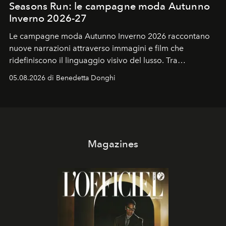
Seasons Run: le campagne moda Autunno
Inverno 2026-27
Le campagne moda Autunno Inverno 2026 raccontano
nuove narrazioni attraverso immagini e film che
ridefiniscono il linguaggio visivo del lusso. Tra
protagonisti del cinema, volti della cultura
05.08.2026 di Benedetta Donghi
contemporanea e storytelling d'autore, le maison
trasformano ogni campagna in uno storytelling capace
di esprimere identità, visione e desiderio.
Magazines