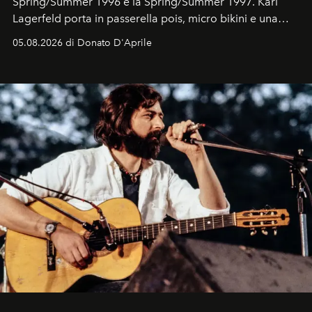
Spring/Summer 1996 e la Spring/Summer 1997. Karl
Lagerfeld porta in passerella pois, micro bikini e una
logomania pensata per la spiaggia
, con Cindy, Linda,
05.08.2026 di Donato D'Aprile
Kate, Claudia e Carla una dietro l'altra. Trent'anni dopo,
in un'industria che vive di archivi, quel guardaroba resta
uno dei documenti più contemporanei che abbiamo.