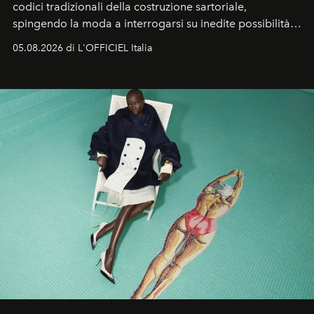
codici tradizionali della costruzione sartoriale,
spingendo la moda a interrogarsi su inedite possibilità
formali e a ridefinire il concetto stesso di silhouette.
05.08.2026 di L'OFFICIEL Italia
Quella di Yohji Yamamoto è storia di un visionario che
ha riscritto i canoni estetici del XX secolo, lasciando
un’impronta indelebile nella storia della moda.