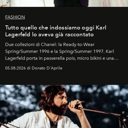
FASHION
Tutto quello che indossiamo oggi Karl
Lagerfeld lo aveva già raccontato
Due collezioni di Chanel: la Ready-to-Wear
Spring/Summer 1996 e la Spring/Summer 1997. Karl
Lagerfeld porta in passerella pois, micro bikini e una
logomania pensata per la spiaggia
, con Cindy, Linda,
05.08.2026 di Donato D'Aprile
Kate, Claudia e Carla una dietro l'altra. Trent'anni dopo,
in un'industria che vive di archivi, quel guardaroba resta
uno dei documenti più contemporanei che abbiamo.