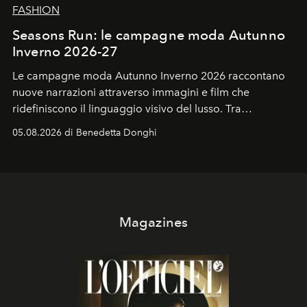
FASHION
Seasons Run: le campagne moda Autunno
Inverno 2026-27
Le campagne moda Autunno Inverno 2026 raccontano
nuove narrazioni attraverso immagini e film che
ridefiniscono il linguaggio visivo del lusso. Tra
protagonisti del cinema, volti della cultura
05.08.2026 di Benedetta Donghi
contemporanea e storytelling d'autore, le maison
trasformano ogni campagna in uno storytelling capace
di esprimere identità, visione e desiderio.
Magazines