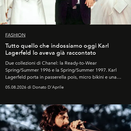
FASHION
Tutto quello che indossiamo oggi Karl
Lagerfeld lo aveva già raccontato
Due collezioni di Chanel: la Ready-to-Wear
Spring/Summer 1996 e la Spring/Summer 1997. Karl
Lagerfeld porta in passerella pois, micro bikini e una
logomania pensata per la spiaggia
, con Cindy, Linda,
05.08.2026 di Donato D'Aprile
Kate, Claudia e Carla una dietro l'altra. Trent'anni dopo,
in un'industria che vive di archivi, quel guardaroba resta
uno dei documenti più contemporanei che abbiamo.