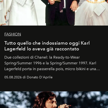
FASHION
Tutto quello che indossiamo oggi Karl
Lagerfeld lo aveva già raccontato
Due collezioni di Chanel: la Ready-to-Wear
Spring/Summer 1996 e la Spring/Summer 1997. Karl
Lagerfeld porta in passerella pois, micro bikini e una
logomania pensata per la spiaggia
, con Cindy, Linda,
05.08.2026 di Donato D'Aprile
Kate, Claudia e Carla una dietro l'altra. Trent'anni dopo,
in un'industria che vive di archivi, quel guardaroba resta
uno dei documenti più contemporanei che abbiamo.