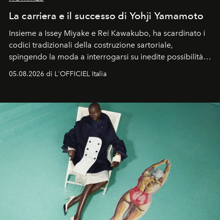
La carriera e il successo di Yohji Yamamoto
Insieme a Issey Miyake e Rei Kawakubo, ha scardinato i
codici tradizionali della costruzione sartoriale,
spingendo la moda a interrogarsi su inedite possibilità
formali e a ridefinire il concetto stesso di silhouette.
05.08.2026 di L'OFFICIEL Italia
Quella di Yohji Yamamoto è storia di un visionario che
ha riscritto i canoni estetici del XX secolo, lasciando
un’impronta indelebile nella storia della moda.