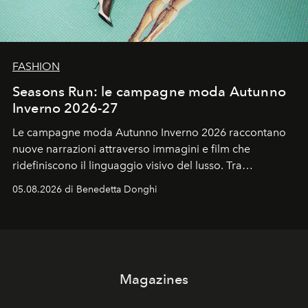
FASHION
Seasons Run: le campagne moda Autunno
Inverno 2026-27
Le campagne moda Autunno Inverno 2026 raccontano
nuove narrazioni attraverso immagini e film che
ridefiniscono il linguaggio visivo del lusso. Tra
protagonisti del cinema, volti della cultura
05.08.2026 di Benedetta Donghi
contemporanea e storytelling d'autore, le maison
trasformano ogni campagna in uno storytelling capace
di esprimere identità, visione e desiderio.
Magazines