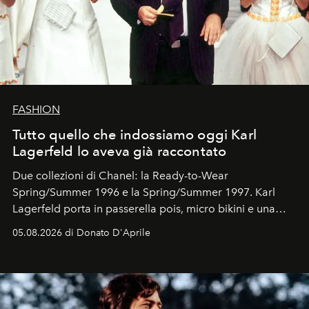
FASHION
Tutto quello che indossiamo oggi Karl
Lagerfeld lo aveva già raccontato
Due collezioni di Chanel: la Ready-to-Wear
Spring/Summer 1996 e la Spring/Summer 1997. Karl
Lagerfeld porta in passerella pois, micro bikini e una
logomania pensata per la spiaggia
, con Cindy, Linda,
05.08.2026 di Donato D'Aprile
Kate, Claudia e Carla una dietro l'altra. Trent'anni dopo,
in un'industria che vive di archivi, quel guardaroba resta
uno dei documenti più contemporanei che abbiamo.