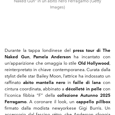
Naked Gun" in un abito nero Ferragamo (Getty
Images)
Durante la tappa londinese del
press tour di The
Naked Gun
,
Pamela Anderson
ha incantato con
un’apparizione che omaggia lo stile
Old Hollywood
,
reinterpretato in chiave contemporanea. Curata dalla
stylist delle star Bailey Moon, l’attrice ha indossato un
raffinato
abito mantella nero
in
faille di lana
con
cintura coordinata, abbinato a
décolleté in pelle
con
l’iconica fibbia “F” della
collezione Autunno 2025
Ferragamo
. A coronare il look, un
cappello pillbox
firmato dalla modista newyorkese Gigi Burris. Un
accessorio dal fascino rétro, che Anderson sfoggia