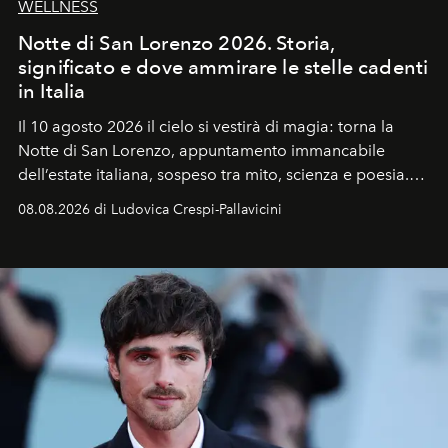
WELLNESS
Notte di San Lorenzo 2026. Storia,
significato e dove ammirare le stelle cadenti
in Italia
Il 10 agosto 2026 il cielo si vestirà di magia: torna la
Notte di San Lorenzo
, appuntamento immancabile
dell’estate italiana, sospeso tra mito, scienza e poesia.
Sarà il momento in cui gli occhi si alzano verso la volta
08.08.2026 di Ludovica Crespi-Pallavicini
celeste per seguire il passaggio delle
Perseidi
, quelle
che chiamiamo comunemente
stelle cadenti
, e affidare
all’universo i desideri più segreti