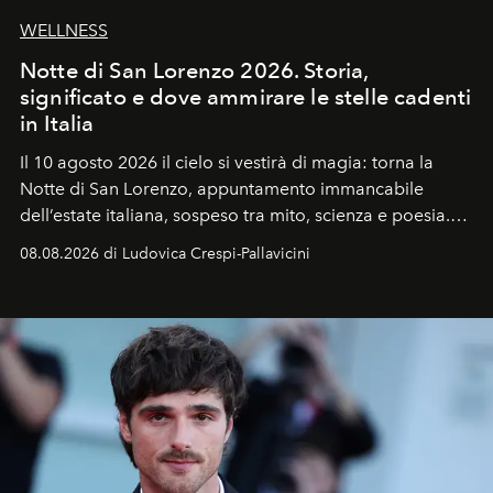
WELLNESS
Notte di San Lorenzo 2026. Storia,
significato e dove ammirare le stelle cadenti
in Italia
Il 10 agosto 2026 il cielo si vestirà di magia: torna la
Notte di San Lorenzo
, appuntamento immancabile
dell’estate italiana, sospeso tra mito, scienza e poesia.
Sarà il momento in cui gli occhi si alzano verso la volta
08.08.2026 di Ludovica Crespi-Pallavicini
celeste per seguire il passaggio delle
Perseidi
, quelle
che chiamiamo comunemente
stelle cadenti
, e affidare
all’universo i desideri più segreti