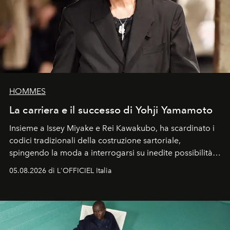
HOMMES
La carriera e il successo di Yohji Yamamoto
Insieme a Issey Miyake e Rei Kawakubo, ha scardinato i
codici tradizionali della costruzione sartoriale,
spingendo la moda a interrogarsi su inedite possibilità
formali e a ridefinire il concetto stesso di silhouette.
05.08.2026 di L'OFFICIEL Italia
Quella di Yohji Yamamoto è storia di un visionario che
ha riscritto i canoni estetici del XX secolo, lasciando
un’impronta indelebile nella storia della moda.