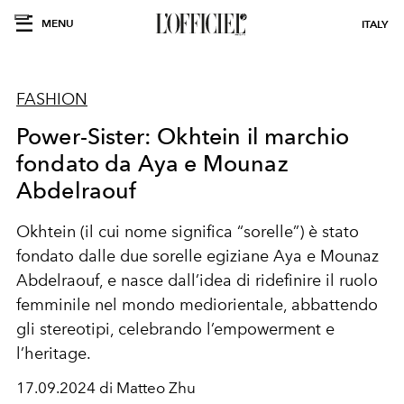
MENU
ITALY
FASHION
Power-Sister: Okhtein il marchio
fondato da Aya e Mounaz
Abdelraouf
Okhtein (il cui nome significa “
sorelle
”) è stato
fondato dalle due sorelle
egiziane
Aya e Mounaz
Abdelraouf, e nasce dall’idea di
ridefinire
il ruolo
femminile
nel
mondo
mediorientale
, abbattendo
gli
stereotipi
, celebrando
l’empowerment
e
l’heritage.
17.09.2024 di Matteo Zhu