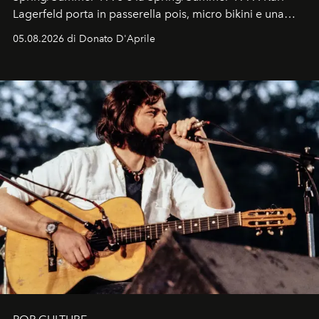
Lagerfeld porta in passerella pois, micro bikini e una
logomania pensata per la spiaggia
, con Cindy, Linda,
05.08.2026 di Donato D'Aprile
Kate, Claudia e Carla una dietro l'altra. Trent'anni dopo,
in un'industria che vive di archivi, quel guardaroba resta
uno dei documenti più contemporanei che abbiamo.