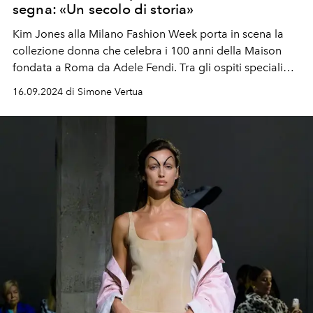
segna: «Un secolo di storia»
Kim Jones alla Milano Fashion Week porta in scena la
collezione donna che celebra i 100 anni della Maison
fondata a Roma da Adele Fendi. Tra gli ospiti speciali
seduti in first row anche Marina Abramovic, Aron Piper,
16.09.2024 di Simone Vertua
Song Hye-kyo e Shailene Woodley.