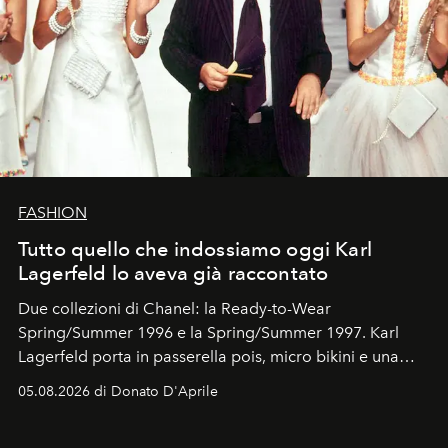
FASHION
Tutto quello che indossiamo oggi Karl
Lagerfeld lo aveva già raccontato
Due collezioni di Chanel: la Ready-to-Wear
Spring/Summer 1996 e la Spring/Summer 1997. Karl
Lagerfeld porta in passerella pois, micro bikini e una
logomania pensata per la spiaggia
, con Cindy, Linda,
05.08.2026 di Donato D'Aprile
Kate, Claudia e Carla una dietro l'altra. Trent'anni dopo,
in un'industria che vive di archivi, quel guardaroba resta