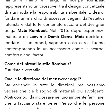
rifinite a mano a Parigi, le scarpe
Rombaut
rappresentano un crossover tra il design concettuale
di alta moda e la responsabilità ambientale. L’idea di
fondare un marchio di accessori vegani, dall’estetica
futurista e dal forte contenuto etico, è del designer
belga
Mats Rombaut
. Nel 2015, dopo esperienze
maturate da
Lanvin
e
Damir Doma
,
Mats
decide di
fondare il suo brand, sapendo cosa cerca l’uomo
contemporeano in un accessorio come la scarpa:
comfort e cool-factor.
Come definiresti lo stile Rombaut?
Futurista e versatile.
Qual è la direzione del menswear oggi?
Sta andando in tutte le direzioni, ma possiamo
vedere che cʼè bisogno di materiali più avvolgenti.
Abiti comodi da indossare nel tuo ambiente familiare,
che ti facciano stare bene. Penso che le persone