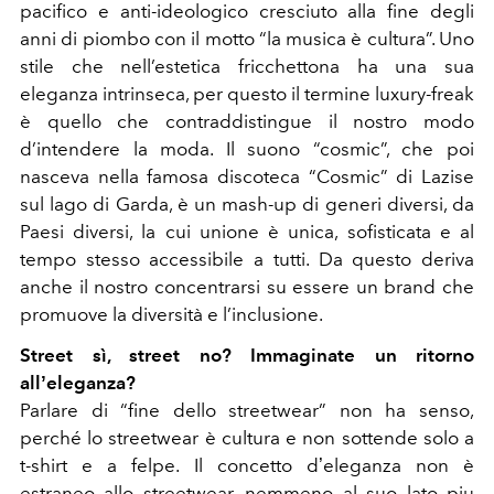
pacifico e anti-ideologico cresciuto alla fine degli
anni di piombo con il motto “la musica è cultura”. Uno
stile che nell’estetica fricchettona ha una sua
eleganza intrinseca, per questo il termine luxury-freak
è quello che contraddistingue il nostro modo
d’intendere la moda. Il suono “cosmic”, che poi
nasceva nella famosa discoteca “Cosmic” di Lazise
sul lago di Garda, è un mash-up di generi diversi, da
Paesi diversi, la cui unione è unica, sofisticata e al
tempo stesso accessibile a tutti. Da questo deriva
anche il nostro concentrarsi su essere un brand che
promuove la diversità e l’inclusione.
Street sì, street no? Immaginate un ritorno
allʼeleganza?
Parlare di “fine dello streetwear” non ha senso,
perché lo streetwear è cultura e non sottende solo a
t-shirt e a felpe. Il concetto dʼeleganza non è
estraneo allo streetwear, nemmeno al suo lato piu