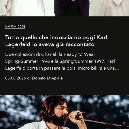
FASHION
Tutto quello che indossiamo oggi Karl
Lagerfeld lo aveva già raccontato
Due collezioni di Chanel: la Ready-to-Wear
Spring/Summer 1996 e la Spring/Summer 1997. Karl
Lagerfeld porta in passerella pois, micro bikini e una
logomania pensata per la spiaggia
, con Cindy, Linda,
05.08.2026 di Donato D'Aprile
Kate, Claudia e Carla una dietro l'altra. Trent'anni dopo,
in un'industria che vive di archivi, quel guardaroba resta
uno dei documenti più contemporanei che abbiamo.