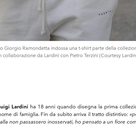
lo Giorgio Ramondetta indossa una t-shirt parte della collezio
n collaborazione da Lardini con Pietro Terzini (Courtesy Lardin
uigi Lardini
ha 18 anni quando disegna la prima collez
nome di famiglia. Fin da subito arriva il tratto distintivo:
«pe
palla non passassero inosservati, ho pensato a un fiore co