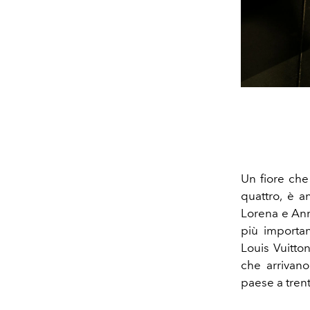
Un fiore che 
quattro, è a
Lorena e Anna
più importa
Louis Vuitton
che arrivano 
paese a trent