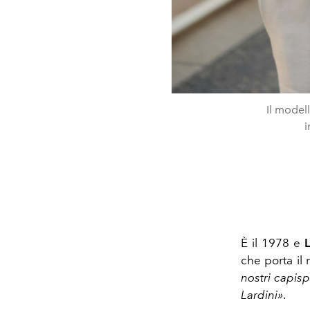
Il model
i
È il 1978 e
L
che porta il 
nostri capis
Lardini»
.