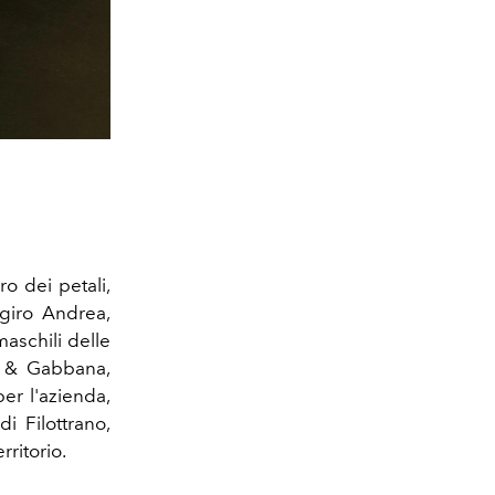
ro dei petali,
 giro Andrea,
maschili delle
e & Gabbana,
er l'azienda,
di Filottrano,
rritorio.