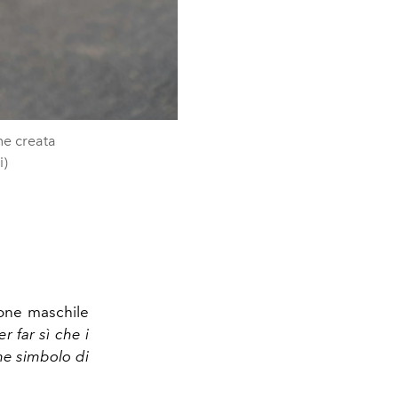
ne creata
i)
ione maschile
r far sì che i
me simbolo di