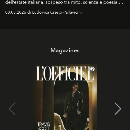
dell’estate italiana, sospeso tra mito, scienza e poesia.
Sarà il momento in cui gli occhi si alzano verso la volta
08.08.2026 di Ludovica Crespi-Pallavicini
celeste per seguire il passaggio delle
Perseidi
, quelle
che chiamiamo comunemente
stelle cadenti
, e affidare
all’universo i desideri più segreti
Magazines